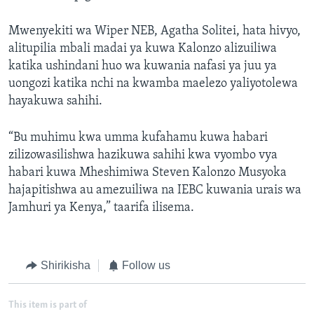
Mwenyekiti wa Wiper NEB, Agatha Solitei, hata hivyo,
alitupilia mbali madai ya kuwa Kalonzo alizuiliwa
katika ushindani huo wa kuwania nafasi ya juu ya
uongozi katika nchi na kwamba maelezo yaliyotolewa
hayakuwa sahihi.
“Bu muhimu kwa umma kufahamu kuwa habari
zilizowasilishwa hazikuwa sahihi kwa vyombo vya
habari kuwa Mheshimiwa Steven Kalonzo Musyoka
hajapitishwa au amezuiliwa na IEBC kuwania urais wa
Jamhuri ya Kenya,” taarifa ilisema.
Shirikisha
Follow us
This item is part of