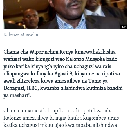
Kalonzo Musyoka
Chama cha Wiper nchini Kenya kimewahakikishia
wafuasi wake kiongozi wao Kalonzo Musyoka bado
yuko katika kinyang’anyiro cha uchaguzi wa rais
uliopangwa kufanyika Agosti 9, kinyume na ripoti za
awali zilizoeleza kuwa amezuiliwa na Tume ya
Uchaguzi, IEBC, kwamba alishindwa kutimiza baadhi
ya masharti.
Chama Jumamosi kilitupilia mbali ripoti kwamba
Kalonzo amezuiliwa kuingia katika kugombea urais
katika uchaguzi mkuu ujao kwa sababu alishindwa