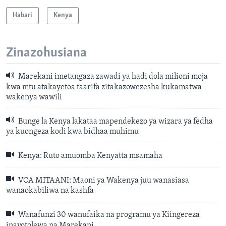
Habari
Kenya
Zinazohusiana
Marekani imetangaza zawadi ya hadi dola milioni moja
kwa mtu atakayetoa taarifa zitakazowezesha kukamatwa
wakenya wawili
Bunge la Kenya lakataa mapendekezo ya wizara ya fedha
ya kuongeza kodi kwa bidhaa muhimu
Kenya: Ruto amuomba Kenyatta msamaha
VOA MITAANI: Maoni ya Wakenya juu wanasiasa
wanaokabiliwa na kashfa
Wanafunzi 30 wanufaika na programu ya Kiingereza
inayotolewa na Marekani