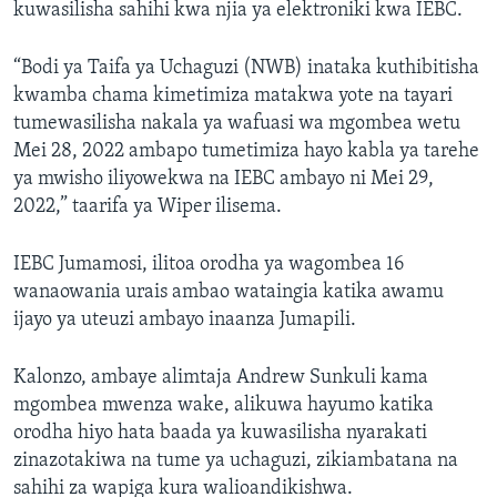
kuwasilisha sahihi kwa njia ya elektroniki kwa IEBC.
“Bodi ya Taifa ya Uchaguzi (NWB) inataka kuthibitisha
kwamba chama kimetimiza matakwa yote na tayari
tumewasilisha nakala ya wafuasi wa mgombea wetu
Mei 28, 2022 ambapo tumetimiza hayo kabla ya tarehe
ya mwisho iliyowekwa na IEBC ambayo ni Mei 29,
2022,” taarifa ya Wiper ilisema.
IEBC Jumamosi, ilitoa orodha ya wagombea 16
wanaowania urais ambao wataingia katika awamu
ijayo ya uteuzi ambayo inaanza Jumapili.
Kalonzo, ambaye alimtaja Andrew Sunkuli kama
mgombea mwenza wake, alikuwa hayumo katika
orodha hiyo hata baada ya kuwasilisha nyarakati
zinazotakiwa na tume ya uchaguzi, zikiambatana na
sahihi za wapiga kura walioandikishwa.