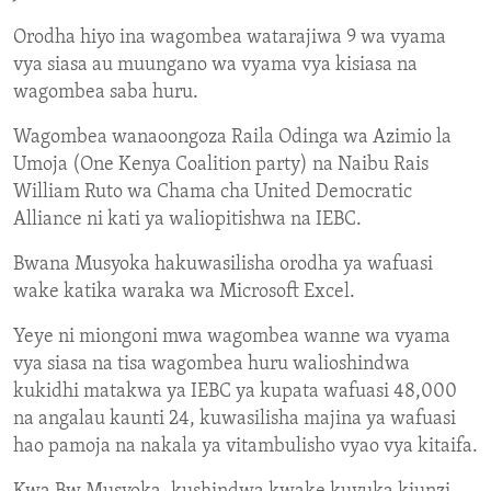
Orodha hiyo ina wagombea watarajiwa 9 wa vyama
vya siasa au muungano wa vyama vya kisiasa na
wagombea saba huru.
Wagombea wanaoongoza Raila Odinga wa Azimio la
Umoja (One Kenya Coalition party) na Naibu Rais
William Ruto wa Chama cha United Democratic
Alliance ni kati ya waliopitishwa na IEBC.
Bwana Musyoka hakuwasilisha orodha ya wafuasi
wake katika waraka wa Microsoft Excel.
Yeye ni miongoni mwa wagombea wanne wa vyama
vya siasa na tisa wagombea huru walioshindwa
kukidhi matakwa ya IEBC ya kupata wafuasi 48,000
na angalau kaunti 24, kuwasilisha majina ya wafuasi
hao pamoja na nakala ya vitambulisho vyao vya kitaifa.