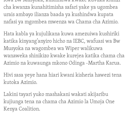
Kwa Bw Musyoka, kushindwa kwake kuvuka kiunzi
cha kwanza kunahitimisha safari yake ya ugombea
urais ambayo ilianza baada ya kushindwa kupata
nafasi ya mgombea mwenza wa Chama cha Azimio.
Hata kabla ya kujulikana kuwa amezuiwa kushiriki
katika kinyang’anyiro hicho na IEBC, wafuasi wa Bw
Musyoka na wagombea wa Wiper walikuwa
wanaweka shinikizo kwake kurejea katika chama cha
Azimio na kuwaunga mkono Odinga -Martha Karua.
Hivi sasa yeye hana hiari kwani kisheria hawezi tena
kutoka Azimio.
Lakini tayari yuko mashakani wakati akijaribu
kujiunga tena na chama cha Azimio la Umoja One
Kenya Coalition.