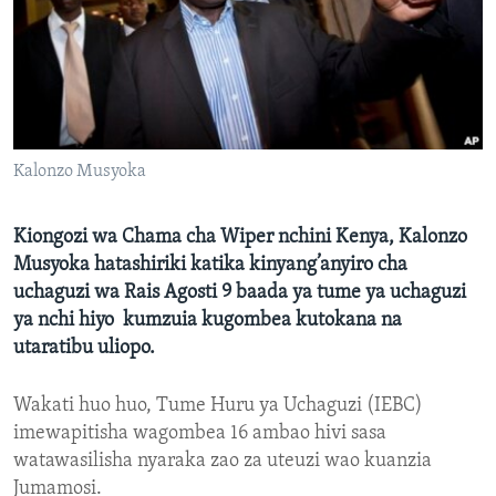
Kalonzo Musyoka
Kiongozi wa Chama cha Wiper nchini Kenya, Kalonzo
Musyoka hatashiriki katika kinyang’anyiro cha
uchaguzi wa Rais Agosti 9 baada ya tume ya uchaguzi
ya nchi hiyo kumzuia kugombea kutokana na
utaratibu uliopo.
Wakati huo huo, Tume Huru ya Uchaguzi (IEBC)
imewapitisha wagombea 16 ambao hivi sasa
watawasilisha nyaraka zao za uteuzi wao kuanzia
Jumamosi.