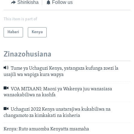
Shirikisha
Follow us
This item is part of
Habari
Kenya
Zinazohusiana
Tume ya Uchaguzi Kenya, yatangaza kufunga zoezi la
usajili wa wapiga kura wapya
VOA MITAANI: Maoni ya Wakenya juu wanasiasa
wanaokabiliwa na kashfa
Uchaguzi 2022 Kenya unatarajiwa kukabiliwa na
changamoto za kimkakati na kisheria
Kenya: Ruto amuomba Kenyatta msamaha