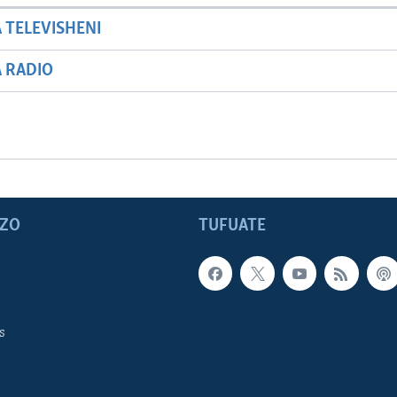
A TELEVISHENI
A RADIO
ZO
TUFUATE
s