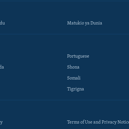
ndu
Matukio ya Dunia
Portuguese
da
Shona
Somali
Tigrigna
ty
Terms of Use and Privacy Notic