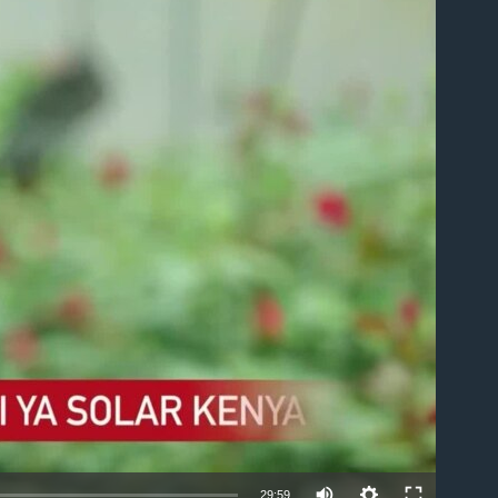
able
29:59