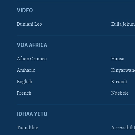
VIDEO
Duniani Leo
Zulia Jeku
VOA AFRICA
Afaan Oromoo
Hausa
Amharic
Kinyarwan
English
Kirundi
French
Ndebele
TUFUATE
IDHAA YETU
Tuandikie
Accessibili
Lugha