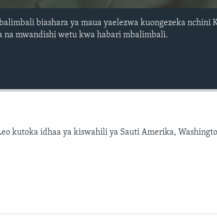
alimbali biashara ya maua yaelezwa kuongezeka nchini K
 na mwandishi wetu kwa habari mbalimbali.
eo kutoka idhaa ya kiswahili ya Sauti Amerika, Washingto