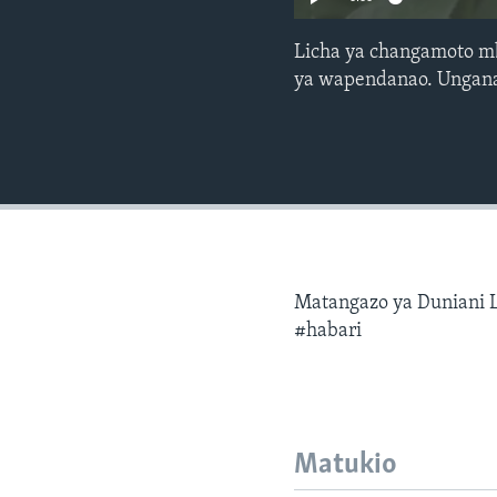
Licha ya changamoto mb
ya wapendanao. Ungana
Matangazo ya Duniani L
#habari
Matukio