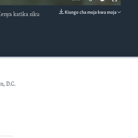
Kiungo cha moja kwa moja
enya katika siku
EMBED
n, D.C.