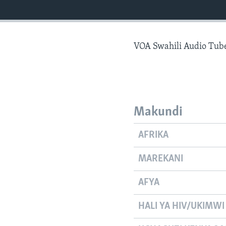
VOA Swahili Audio Tub
Makundi
AFRIKA
MAREKANI
AFYA
HALI YA HIV/UKIMWI