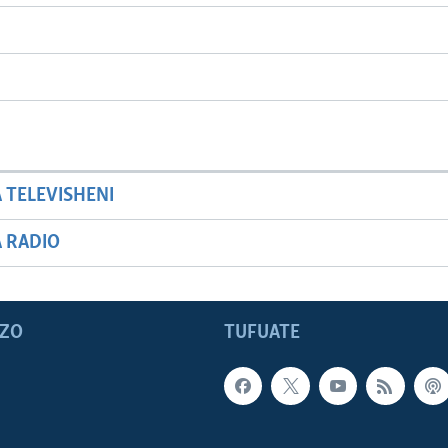
A TELEVISHENI
A RADIO
ZO
TUFUATE