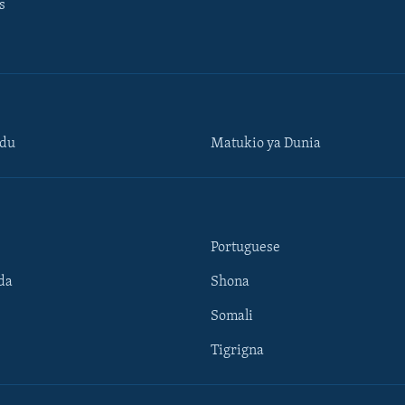
s
ndu
Matukio ya Dunia
Portuguese
da
Shona
Somali
Tigrigna