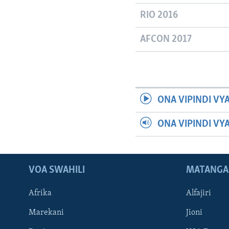
RIO 2016
AFCON 2017
ONA VIPINDI VY
ONA VIPINDI VY
VOA SWAHILI
MATANGA
Afrika
Alfajiri
Marekani
Jioni