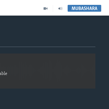
MUBASHARA
EMBED
able
EMBED