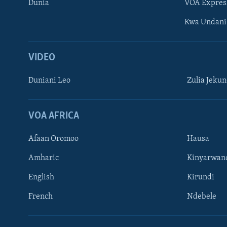
Dunia
VOA Expres
Kwa Undani
VIDEO
Duniani Leo
Zulia Jeku
VOA AFRICA
Afaan Oromoo
Hausa
Amharic
Kinyarwan
English
Kirundi
French
Ndebele
TUFUATE