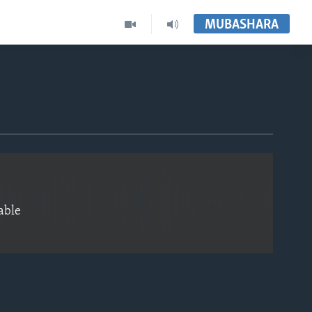
MUBASHARA
EMBED
able
EMBED