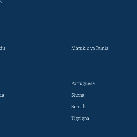
s
ndu
Matukio ya Dunia
Portuguese
da
Shona
Somali
Tigrigna