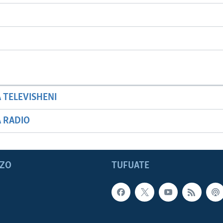
A TELEVISHENI
A RADIO
ZO
TUFUATE