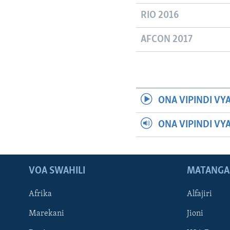
RIO 2016
AFCON 2017
ONA VIPINDI VY
ONA VIPINDI VY
VOA SWAHILI
MATANGA
Afrika
Alfajiri
Marekani
Jioni