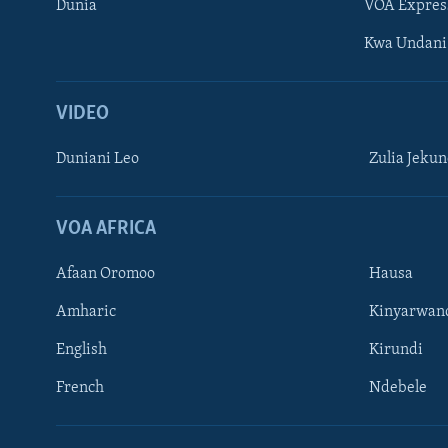
Dunia
VOA Expres
Kwa Undani
VIDEO
Duniani Leo
Zulia Jeku
VOA AFRICA
Afaan Oromoo
Hausa
Amharic
Kinyarwan
English
Kirundi
French
Ndebele
TUFUATE