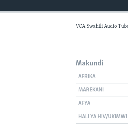
VOA Swahili Audio Tub
Makundi
AFRIKA
MAREKANI
AFYA
HALI YA HIV/UKIMWI