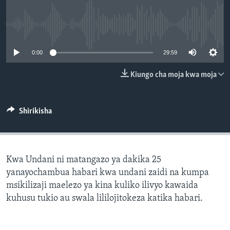
No media source currently available
0:00
29:59
Kiungo cha moja kwa moja
Shirikisha
Kwa Undani ni matangazo ya dakika 25
yanayochambua habari kwa undani zaidi na kumpa
msikilizaji maelezo ya kina kuliko ilivyo kawaida
kuhusu tukio au swala lililojitokeza katika habari.