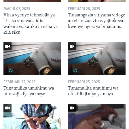
MACHI 07, 2025
FEBRUARI 28, 2025
Vifaa vyenye teknolojia ya
Tunaangazia vinyama vidogo
kisasa vinawasaidia
au visunzua vinavyojitokeza
walemavu katika maisha ya
kwenye ngozi ya binadamu.
kila siku.
FEBRUARI 25, 2025
FEBRUARI 25, 2025
Tunamulika umuhimu wa
Tunamulika umuhimu wa
utunzaji afya ya moyo
ufuatiliaji afya ya moyo.