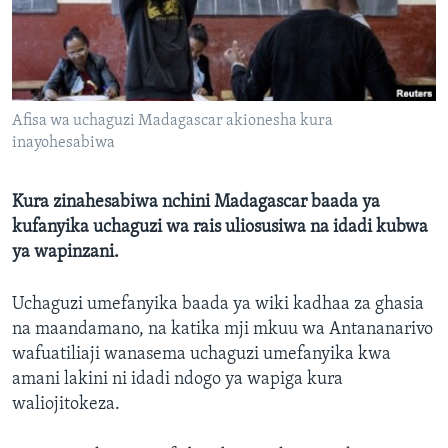
Afisa wa uchaguzi Madagascar akionesha kura
inayohesabiwa
Kura zinahesabiwa nchini Madagascar baada ya
kufanyika uchaguzi wa rais uliosusiwa na idadi kubwa
ya wapinzani.
Uchaguzi umefanyika baada ya wiki kadhaa za ghasia
na maandamano, na katika mji mkuu wa Antananarivo
wafuatiliaji wanasema uchaguzi umefanyika kwa
amani lakini ni idadi ndogo ya wapiga kura
waliojitokeza.