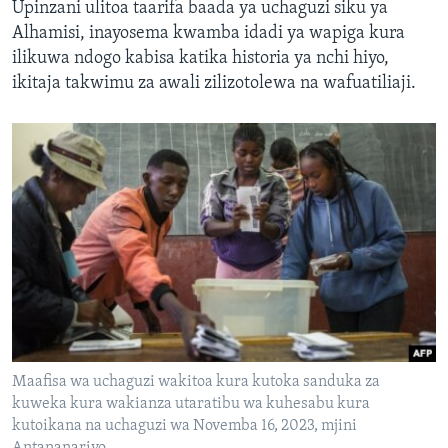
Upinzani ulitoa taarifa baada ya uchaguzi siku ya
Alhamisi, inayosema kwamba idadi ya wapiga kura
ilikuwa ndogo kabisa katika historia ya nchi hiyo,
ikitaja takwimu za awali zilizotolewa na wafuatiliaji.
Maafisa wa uchaguzi wakitoa kura kutoka sanduka za
kuweka kura wakianza utaratibu wa kuhesabu kura
kutoikana na uchaguzi wa Novemba 16, 2023, mjini