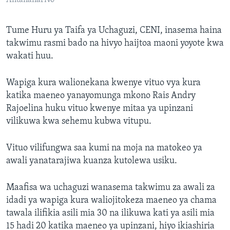
Antananarivo
Tume Huru ya Taifa ya Uchaguzi, CENI, inasema haina
takwimu rasmi bado na hivyo haijtoa maoni yoyote kwa
wakati huu.
Wapiga kura walionekana kwenye vituo vya kura
katika maeneo yanayomunga mkono Rais Andry
Rajoelina huku vituo kwenye mitaa ya upinzani
vilikuwa kwa sehemu kubwa vitupu.
Vituo vilifungwa saa kumi na moja na matokeo ya
awali yanatarajiwa kuanza kutolewa usiku.
Maafisa wa uchaguzi wanasema takwimu za awali za
idadi ya wapiga kura waliojitokeza maeneo ya chama
tawala ilifikia asili mia 30 na ilikuwa kati ya asili mia
15 hadi 20 katika maeneo ya upinzani, hiyo ikiashiria