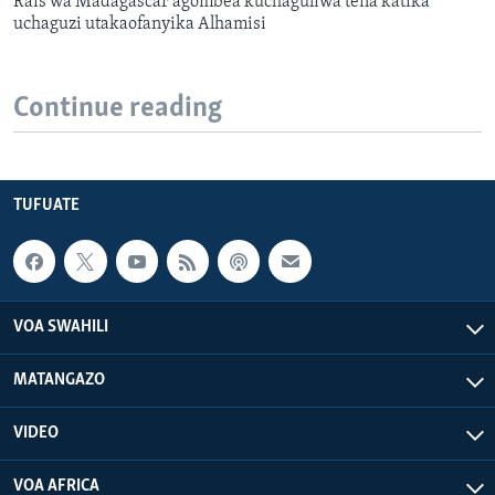
Rais wa Madagascar agombea kuchaguliwa tena katika
uchaguzi utakaofanyika Alhamisi
Continue reading
TUFUATE
VOA SWAHILI
MATANGAZO
VIDEO
VOA AFRICA