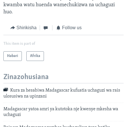
kwamba watu huenda wamechukizwa na uchaguzi
huo.
Shirikisha
Follow us
This item is part of
Habari
Afrika
Zinazohusiana
Kura za hesabiwa Madagascar kufuatia uchaguzi wa rais
ulosusiwa na upinzani
Madagascar yatoa amri ya kutotoka nje kwenye mkesha wa
uchaguzi