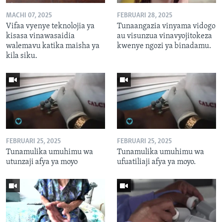
MACHI 07, 2025
FEBRUARI 28, 2025
Vifaa vyenye teknolojia ya
Tunaangazia vinyama vidogo
kisasa vinawasaidia
au visunzua vinavyojitokeza
walemavu katika maisha ya
kwenye ngozi ya binadamu.
kila siku.
FEBRUARI 25, 2025
FEBRUARI 25, 2025
Tunamulika umuhimu wa
Tunamulika umuhimu wa
utunzaji afya ya moyo
ufuatiliaji afya ya moyo.