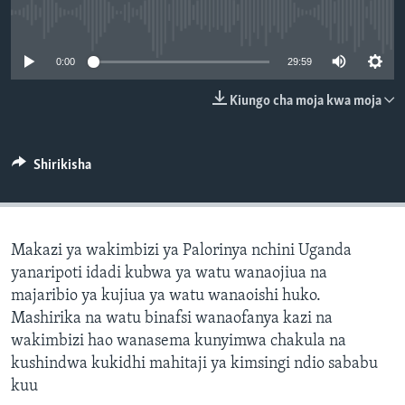
No media source currently available
0:00
29:59
Kiungo cha moja kwa moja
Shirikisha
Makazi ya wakimbizi ya Palorinya nchini Uganda
yanaripoti idadi kubwa ya watu wanaojiua na
majaribio ya kujiua ya watu wanaoishi huko.
Mashirika na watu binafsi wanaofanya kazi na
wakimbizi hao wanasema kunyimwa chakula na
kushindwa kukidhi mahitaji ya kimsingi ndio sababu
kuu