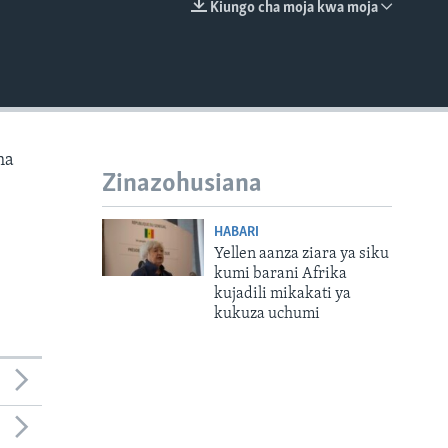
Kiungo cha moja kwa moja
EMBED
ha
Zinazohusiana
HABARI
Yellen aanza ziara ya siku
kumi barani Afrika
kujadili mikakati ya
kukuza uchumi