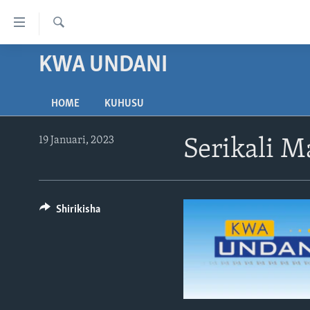
Upatikanaji
viungo
Search
Nenda
KWA UNDANI
HABARI
habari
VIDEO
KENYA
kuu
HOME
KUHUSU
Nenda
MATANGAZO YETU
TANZANIA
DUNIANI LEO
katika
JARIDA LA WIKIENDI
JAMHURI YA KIDEMOKRASIA YA
MAISHA NA AFYA
ALFAJIRI 0300 UTC
urambazaji
19 Januari, 2023
Serikali 
KONGO
Nenda
MAHOJIANO MAALUM: HABARI
ZULIA JEKUNDU
VOA EXPRESS 1330 UTC
katika
POTOFU
RWANDA
JIONI 1630 UTC
tafuta
UGANDA
Shirikisha
KWA UNDANI 1800 UTC
BURUNDI
AFRIKA
MAREKANI
DUNIA