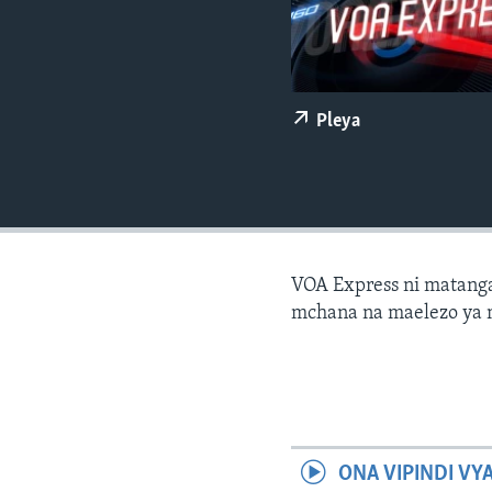
Pleya
VOA Express ni matang
mchana na maelezo ya 
ONA VIPINDI VY