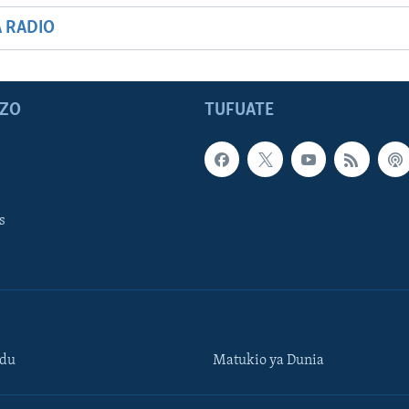
A RADIO
ZO
TUFUATE
s
ndu
Matukio ya Dunia