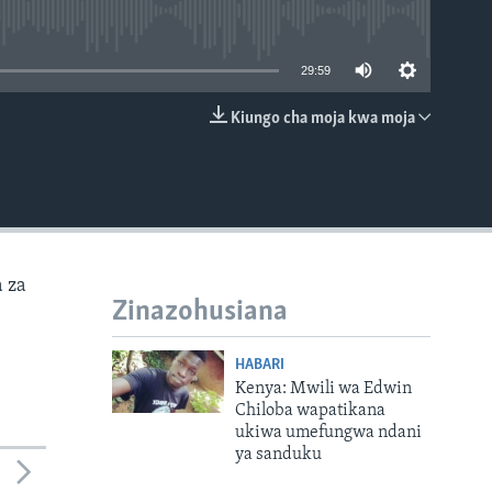
able
29:59
Kiungo cha moja kwa moja
EMBED
 za
Zinazohusiana
HABARI
Kenya: Mwili wa Edwin
Chiloba wapatikana
ukiwa umefungwa ndani
ya sanduku