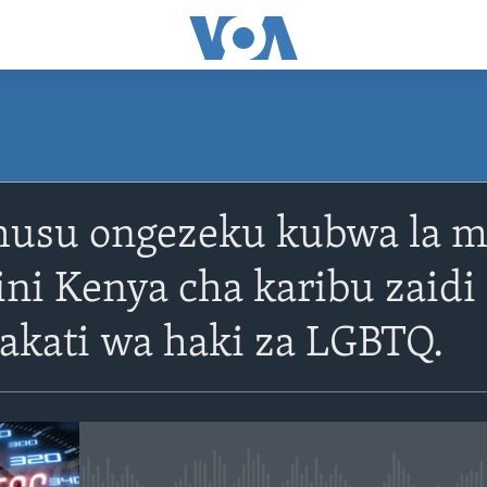
SUBSCRIBE
husu ongezeku kubwa la 
Apple Podcasts
ini Kenya cha karibu zaidi
Subscribe
kati wa haki za LGBTQ.