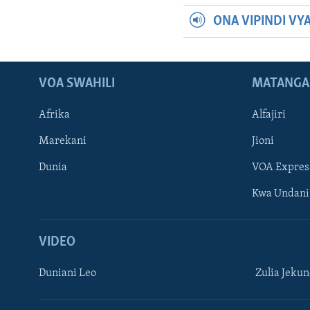
ONA VIPINDI VY
VOA SWAHILI
MATANGA
Afrika
Alfajiri
Marekani
Jioni
Dunia
VOA Expres
Kwa Undani
VIDEO
Duniani Leo
Zulia Jeku