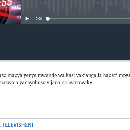
No media source currently avail
0:00
azo mapya yenye mwendo wa kasi yakiangalia habari mpya
maswala yanayohusu vijana na wanawake.
A TELEVISHENI