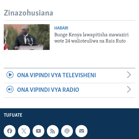
Zinazohusiana
HABARI
Bunge Kenya lawapitisha mawaziri
wote 24 walioteuliwa na Rais Ruto
ONA VIPINDI VYA TELEVISHENI
ONA VIPINDI VYA RADIO
TUFUATE