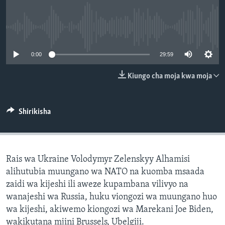
No media source currently available
0:00
29:59
Kiungo cha moja kwa moja
Shirikisha
Rais wa Ukraine Volodymyr Zelenskyy Alhamisi
alihutubia muungano wa NATO na kuomba msaada
zaidi wa kijeshi ili aweze kupambana vilivyo na
wanajeshi wa Russia, huku viongozi wa muungano huo
wa kijeshi, akiwemo kiongozi wa Marekani Joe Biden,
wakikutana mjini Brussels, Ubelgiji.