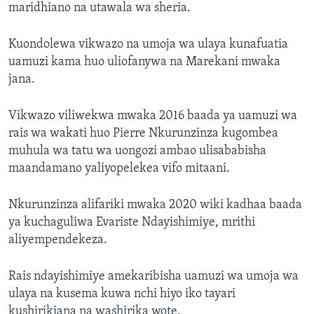
maridhiano na utawala wa sheria.
Kuondolewa vikwazo na umoja wa ulaya kunafuatia
uamuzi kama huo uliofanywa na Marekani mwaka
jana.
Vikwazo viliwekwa mwaka 2016 baada ya uamuzi wa
rais wa wakati huo Pierre Nkurunzinza kugombea
muhula wa tatu wa uongozi ambao ulisababisha
maandamano yaliyopelekea vifo mitaani.
Nkurunzinza alifariki mwaka 2020 wiki kadhaa baada
ya kuchaguliwa Evariste Ndayishimiye, mrithi
aliyempendekeza.
Rais ndayishimiye amekaribisha uamuzi wa umoja wa
ulaya na kusema kuwa nchi hiyo iko tayari
kushirikiana na washirika wote.