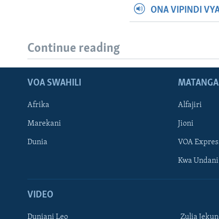
ONA VIPINDI VY
Continue reading
VOA SWAHILI
MATANGA
Afrika
Alfajiri
Marekani
Jioni
Dunia
VOA Expres
Kwa Undani
VIDEO
Duniani Leo
Zulia Jeku