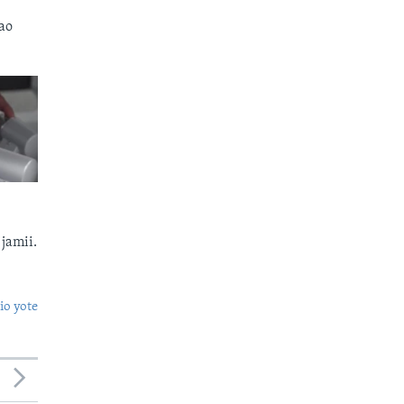
ao
jamii.
o yote