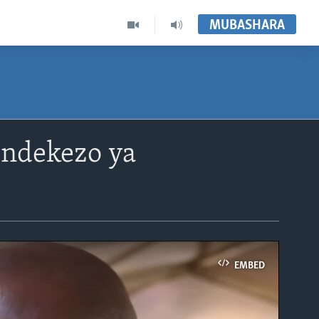
MUBASHARA
endekezo ya
EMBED