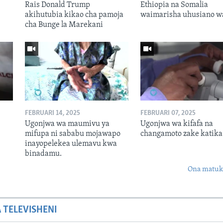
Rais Donald Trump
Ethiopia na Somalia
akihutubia kikao cha pamoja
waimarisha uhusiano w
cha Bunge la Marekani
FEBRUARI 14, 2025
FEBRUARI 07, 2025
Ugonjwa wa maumivu ya
Ugonjwa wa kifafa na
mifupa ni sababu mojawapo
changamoto zake katika 
inayopelekea ulemavu kwa
binadamu.
Ona matuki
A TELEVISHENI