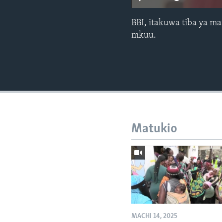
BBI, itakuwa tiba ya m
mkuu.
Matukio
MACHI 14, 2025