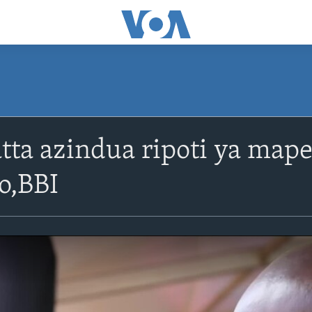
tta azindua ripoti ya map
o,BBI