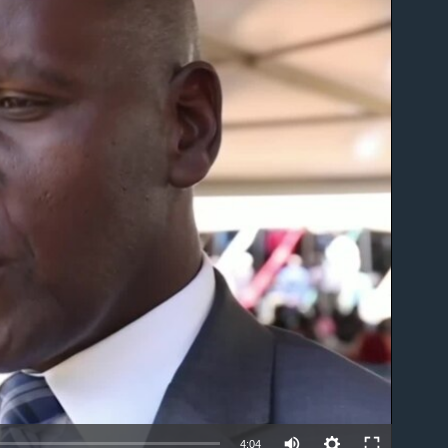
able
4:04