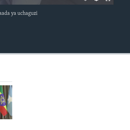
baada ya uchaguzi
EMBED