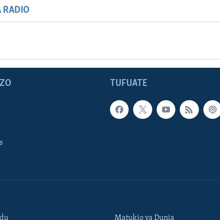
A RADIO
ZO
TUFUATE
s
ndu
Matukio ya Dunia