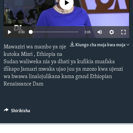
No media source currently available
0:00
3:05
Kiungo cha moja kwa moja
Mawaziri wa mambo ya nje
kutoka Misri , Ethiopia na
Sudan waliweka nia ya dhati ya kufikia muafaka
ifikapo Januari mwaka ujao juu ya mzozo kwa ujenzi
wa bwawa linalojulikana kama grand Ethiopian
Renaissance Dam
Shirikisha