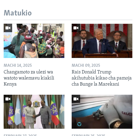
Matukio
MACHI 14, 2025
MACHI 09, 2025
Changamoto za ulezi wa
Rais Donald Trump
watoto walemavu kiakili
akihutubia kikao cha pamoja
Kenya
cha Bunge la Marekani