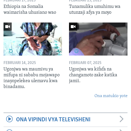
FEBRUARI 27, 2025
FEBRUARI 25, 2025
Ethiopia na Somalia
Tunamulika umuhimu wa
waimarisha uhusiano wao
utunzaji afya ya moyo
FEBRUARI 14, 2025
FEBRUARI 07, 2025
Ugonjwa wa maumivu ya
Ugonjwa wa kifafa na
mifupa ni sababu mojawapo
changamoto zake katika
inayopelekea ulemavu kwa
jamii.
binadamu.
Ona matukio yote
ONA VIPINDI VYA TELEVISHENI