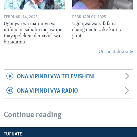
FEBRUARI 14, 2025
FEBRUARI 07, 2025
Ugonjwa wa maumivu ya
Ugonjwa wa kifafa na
mifupa ni sababu mojawapo
changamoto zake katika
inayopelekea ulemavu kwa
jamii.
binadamu.
Ona matukio yote
ONA VIPINDI VYA TELEVISHENI
ONA VIPINDI VYA RADIO
Continue reading
TUFUATE