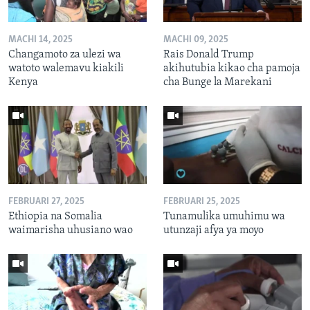
MACHI 14, 2025
MACHI 09, 2025
Changamoto za ulezi wa
Rais Donald Trump
watoto walemavu kiakili
akihutubia kikao cha pamoja
Kenya
cha Bunge la Marekani
FEBRUARI 27, 2025
FEBRUARI 25, 2025
Ethiopia na Somalia
Tunamulika umuhimu wa
waimarisha uhusiano wao
utunzaji afya ya moyo