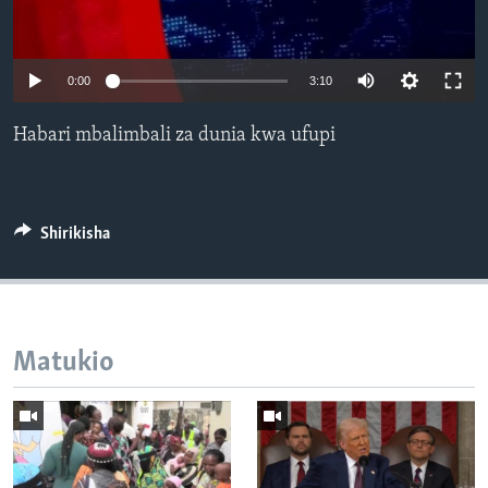
0:00
3:10
Habari mbalimbali za dunia kwa ufupi
Shirikisha
Matukio