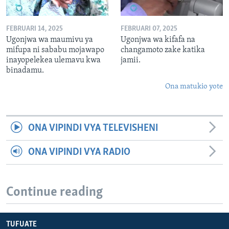
FEBRUARI 14, 2025
FEBRUARI 07, 2025
Ugonjwa wa maumivu ya
Ugonjwa wa kifafa na
mifupa ni sababu mojawapo
changamoto zake katika
inayopelekea ulemavu kwa
jamii.
binadamu.
Ona matukio yote
ONA VIPINDI VYA TELEVISHENI
ONA VIPINDI VYA RADIO
Continue reading
TUFUATE