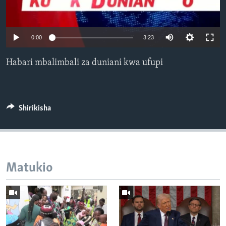
0:00
3:23
Habari mbalimbali za duniani kwa ufupi
Shirikisha
Matukio