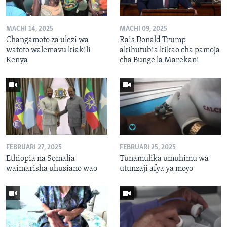
MACHI 14, 2025
MACHI 09, 2025
Changamoto za ulezi wa
Rais Donald Trump
watoto walemavu kiakili
akihutubia kikao cha pamoja
Kenya
cha Bunge la Marekani
FEBRUARI 27, 2025
FEBRUARI 25, 2025
Ethiopia na Somalia
Tunamulika umuhimu wa
waimarisha uhusiano wao
utunzaji afya ya moyo