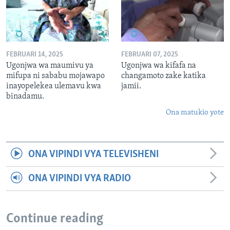
FEBRUARI 14, 2025
FEBRUARI 07, 2025
Ugonjwa wa maumivu ya
Ugonjwa wa kifafa na
mifupa ni sababu mojawapo
changamoto zake katika
inayopelekea ulemavu kwa
jamii.
binadamu.
Ona matukio yote
ONA VIPINDI VYA TELEVISHENI
ONA VIPINDI VYA RADIO
Continue reading