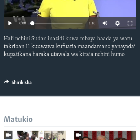
0:00
1:18
Hali nchini Sudan inazidi kuwa mbaya baada ya watu
takriban 11 kuuwawa kufuatia maandamano yanayodai
kupatikana haraka utawala wa kiraia nchini humo
Shirikisha
Matukio