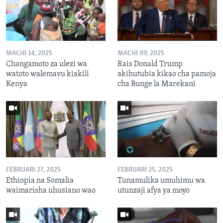
MACHI 14, 2025
MACHI 09, 2025
Changamoto za ulezi wa
Rais Donald Trump
watoto walemavu kiakili
akihutubia kikao cha pamoja
Kenya
cha Bunge la Marekani
FEBRUARI 27, 2025
FEBRUARI 25, 2025
Ethiopia na Somalia
Tunamulika umuhimu wa
waimarisha uhusiano wao
utunzaji afya ya moyo