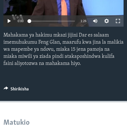
0:00
1:26
Mahakama ya hakimu mkazi jijini Dar es salaam
imemuhukumu Feng Glan, maarufu kwa jina la malikia
wa mapembe ya ndovu, miaka 15 jena pamoja na
miaka miwili ya ziada pindi atakaposhindwa kulifa
faini aliyotozwa na mahakama hiyo.
Shirikisha
Matukio