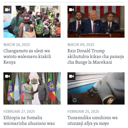
MACHI 14, 2025
MACHI 09, 2025
Changamoto za ulezi wa
Rais Donald Trump
watoto walemavu kiakili
akihutubia kikao cha pamoja
Kenya
cha Bunge la Marekani
FEBRUARI 27, 2025
FEBRUARI 25, 2025
Ethiopia na Somalia
Tunamulika umuhimu wa
waimarisha uhusiano wao
utunzaji afya ya moyo