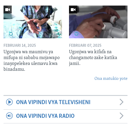
FEBRUARI 14, 2025
FEBRUARI 07, 2025
Ugonjwa wa maumivu ya
Ugonjwa wa kifafa na
mifupa ni sababu mojawapo
changamoto zake katika
inayopelekea ulemavu kwa
jamii.
binadamu.
Ona matukio yote
ONA VIPINDI VYA TELEVISHENI
ONA VIPINDI VYA RADIO