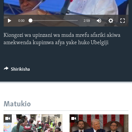
0:00
2:59
Kiongozi wa upinzani wa muda mrefu afariki akiwa
amekwenda kupimwa afya yake huko Ubelgiji
Shirikisha
Matukio