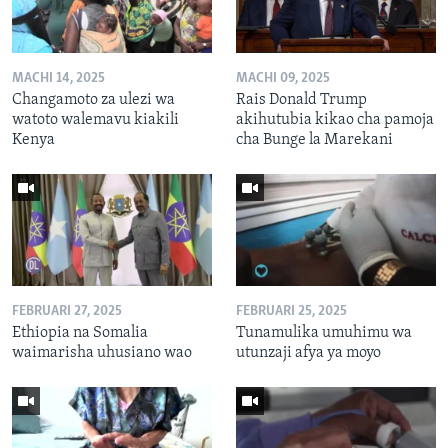
MACHI 14, 2025
MACHI 09, 2025
Changamoto za ulezi wa
Rais Donald Trump
watoto walemavu kiakili
akihutubia kikao cha pamoja
Kenya
cha Bunge la Marekani
FEBRUARI 27, 2025
FEBRUARI 25, 2025
Ethiopia na Somalia
Tunamulika umuhimu wa
waimarisha uhusiano wao
utunzaji afya ya moyo