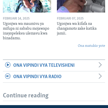
FEBRUARI 14, 2025
FEBRUARI 07, 2025
Ugonjwa wa maumivu ya
Ugonjwa wa kifafa na
mifupa ni sababu mojawapo
changamoto zake katika
inayopelekea ulemavu kwa
jamii.
binadamu.
Ona matukio yote
ONA VIPINDI VYA TELEVISHENI
ONA VIPINDI VYA RADIO
Continue reading