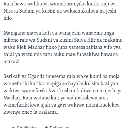
Raia hawa walikuwa wamekusanyika katika mji wa
Nisutu Sudani ya kusini na wakachukuliwa na jeshi
hilo.
Mapigano mapya kati ya wanajeshi wanaomuunga
mkono rais wa Sudani ya kusini Salva Kiir na makamu
wake Riek Machar huko Juba yamesababisha vifo vya
zaidi ya watu mia tatu huku maelfu wakiwa hawana
makazi.
Serikali ya Uganda imesema raia wake kumi na moja
wamefariki katika mapigano hayo huku sita kati yao
wakiwa wamefariki kwa kushambuliwa na majeshi ya
Machar. Raia watano kati ya waliookolewa jana
wamefariki kwa ajali ya gari wakiwa njiani kuelekea
kwenye eneo la usalama.