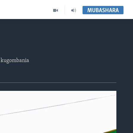
MUBASHARA
ka kugombania