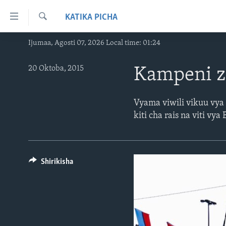
Upatikanaji
KATIKA PICHA
viungo
Search
Nenda
Ijumaa, Agosti 07, 2026 Local time: 01:24
HABARI
habari
VIDEO
KENYA
kuu
20 Oktoba, 2015
Kampeni z
Nenda
MATANGAZO YETU
TANZANIA
DUNIANI LEO
katika
JARIDA LA WIKIENDI
JAMHURI YA KIDEMOKRASIA YA
MAISHA NA AFYA
ALFAJIRI 0300 UTC
urambazaji
Vyama viwili vikuu vya
KONGO
Nenda
kiti cha rais na viti vya
MAHOJIANO MAALUM: HABARI
ZULIA JEKUNDU
VOA EXPRESS 1330 UTC
katika
POTOFU
RWANDA
JIONI 1630 UTC
tafuta
UGANDA
KWA UNDANI 1800 UTC
Shirikisha
BURUNDI
AFRIKA
MAREKANI
DUNIA