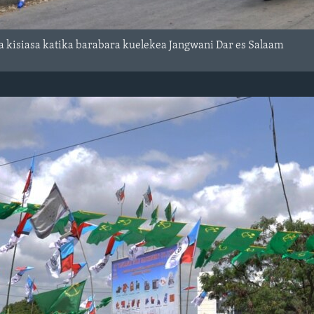
 kisiasa katika barabara kuelekea Jangwani Dar es Salaam