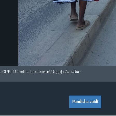
a CUF akitembea barabarani Unguja Zanzibar
Pandisha zaidi