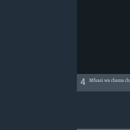
4
Mfuasi wa chama ch