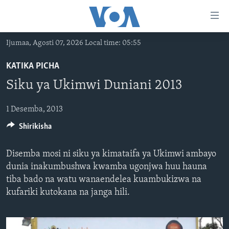
Upatikanaji
viungo
Nenda
Ijumaa, Agosti 07, 2026 Local time: 05:55
habari
HABARI
kuu
KATIKA PICHA
VIDEO
KENYA
Nenda
Siku ya Ukimwi Duniani 2013
MATANGAZO YETU
katika
TANZANIA
DUNIANI LEO
urambazaji
JARIDA LA WIKIENDI
1 Desemba, 2013
JAMHURI YA KIDEMOKRASIA YA KONGO
MAISHA NA AFYA
ALFAJIRI 0300 UTC
Nenda
Shirikisha
MAHOJIANO MAALUM: HABARI POTOFU
RWANDA
ZULIA JEKUNDU
VOA EXPRESS 1330 UTC
katika
tafuta
UGANDA
JIONI 1630 UTC
Disemba mosi ni siku ya kimataifa ya Ukimwi ambayo
TUFUATE
BURUNDI
KWA UNDANI 1800 UTC
dunia inakumbushwa kwamba ugonjwa huu hauna
tiba bado na watu wanaendelea kuambukizwa na
AFRIKA
kufariki kutokana na janga hili.
MAREKANI
Lugha
DUNIA