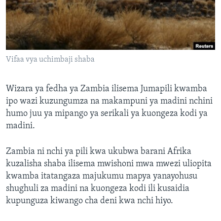
Vifaa vya uchimbaji shaba
Wizara ya fedha ya Zambia ilisema Jumapili kwamba
ipo wazi kuzungumza na makampuni ya madini nchini
humo juu ya mipango ya serikali ya kuongeza kodi ya
madini.
Zambia ni nchi ya pili kwa ukubwa barani Afrika
kuzalisha shaba ilisema mwishoni mwa mwezi uliopita
kwamba itatangaza majukumu mapya yanayohusu
shughuli za madini na kuongeza kodi ili kusaidia
kupunguza kiwango cha deni kwa nchi hiyo.