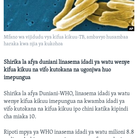
Mfano wa vijidudu vya kifua kikuu-TB, ambavyo husambaa
haraka kwa njia ya kukohoa
Shirika la afya duniani linasema idadi ya watu wenye
kifua kikuu na vifo kutokana na ugonjwa huo
imepungua
Shirika la afya Duniani-WHO, linasema idadi ya watu
wenye kifua kikuu imepungua na kwamba idadi ya
vifo kutokana na kifua kikuu ipo chini katika kipindi
cha miaka 10.
Ripoti mpya ya WHO inasema idadi ya watu milioni 8.8