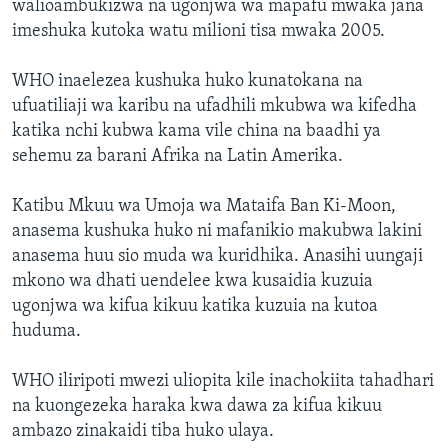
walioambukizwa na ugonjwa wa mapafu mwaka jana
imeshuka kutoka watu milioni tisa mwaka 2005.
WHO inaelezea kushuka huko kunatokana na
ufuatiliaji wa karibu na ufadhili mkubwa wa kifedha
katika nchi kubwa kama vile china na baadhi ya
sehemu za barani Afrika na Latin Amerika.
Katibu Mkuu wa Umoja wa Mataifa Ban Ki-Moon,
anasema kushuka huko ni mafanikio makubwa lakini
anasema huu sio muda wa kuridhika. Anasihi uungaji
mkono wa dhati uendelee kwa kusaidia kuzuia
ugonjwa wa kifua kikuu katika kuzuia na kutoa
huduma.
WHO iliripoti mwezi uliopita kile inachokiita tahadhari
na kuongezeka haraka kwa dawa za kifua kikuu
ambazo zinakaidi tiba huko ulaya.