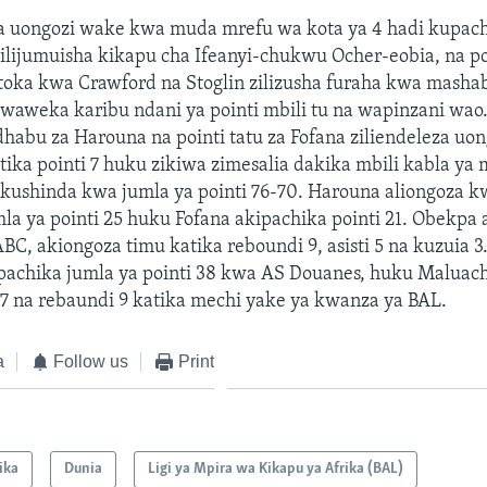
a uongozi wake kwa muda mrefu wa kota ya 4 hadi kupachi
lijumuisha kikapu cha Ifeanyi-chukwu Ocher-eobia, na poi
toka kwa Crawford na Stoglin zilizusha furaha kwa masha
aweka karibu ndani ya pointi mbili tu na wapinzani wao. 
dhabu za Harouna na pointi tatu za Fofana ziliendeleza uo
tika pointi 7 huku zikiwa zimesalia dakika mbili kabla ya
kushinda kwa jumla ya pointi 76-70. Harouna aliongoza k
la ya pointi 25 huku Fofana akipachika pointi 21. Obekpa 
ABC, akiongoza timu katika reboundi 9, asisti 5 na kuzuia 3.
pachika jumla ya pointi 38 kwa AS Douanes, huku Maluac
 7 na rebaundi 9 katika mechi yake ya kwanza ya BAL.
a
Follow us
Print
ika
Dunia
Ligi ya Mpira wa Kikapu ya Afrika (BAL)