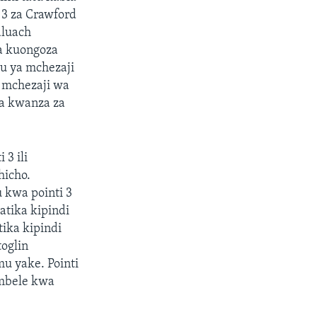
 3 za Crawford
aluach
a kuongoza
u ya mchezaji
a mchezaji wa
cha kwanza za
 3 ili
hicho.
 kwa pointi 3
tika kipindi
ika kipindi
toglin
mu yake. Pointi
 mbele kwa