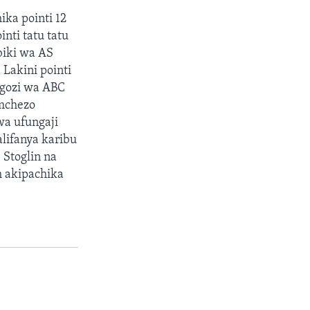
ka pointi 12
nti tatu tatu
biki wa AS
Lakini pointi
ngozi wa ABC
 mchezo
wa ufungaji
alifanya karibu
 Stoglin na
h akipachika