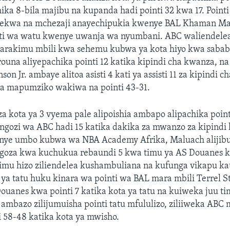
ka 8-bila majibu na kupanda hadi pointi 32 kwa 17. Pointi
wekwa na mchezaji anayechipukia kwenye BAL Khaman M
ti wa watu kwenye uwanja wa nyumbani. ABC waliendele
 tarakimu mbili kwa sehemu kubwa ya kota hiyo kwa sabab
una aliyepachika pointi 12 katika kipindi cha kwanza, n
son Jr. ambaye alitoa asisti 4 kati ya assisti 11 za kipindi 
 mapumziko wakiwa na pointi 43-31.
a kota ya 3 vyema pale alipoishia ambapo alipachika pointi
gozi wa ABC hadi 15 katika dakika za mwanzo za kipindi 
ye umbo kubwa wa NBA Academy Afrika, Maluach alijibu
goza kwa kuchukua rebaundi 5 kwa timu ya AS Douanes ka
imu hizo ziliendelea kushambuliana na kufunga vikapu kat
 ya tatu huku kinara wa pointi wa BAL mara mbili Terrel S
Douanes kwa pointi 7 katika kota ya tatu na kuiweka juu ti
 ambazo zilijumuisha pointi tatu mfululizo, ziliiweka ABC
i 58-48 katika kota ya mwisho.