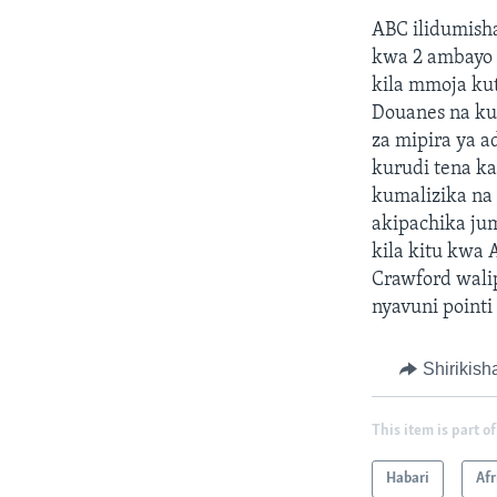
ABC ilidumish
kwa 2 ambayo i
kila mmoja ku
Douanes na kuw
za mipira ya a
kurudi tena ka
kumalizika na 
akipachika jum
kila kitu kwa 
Crawford wali
nyavuni pointi
Shirikish
This item is part of
Habari
Afr