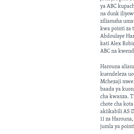
ya ABC kupachi
na dunk iliyo
ziliamsha uma
kwa pointi za
Abdoulaye Haro
kati Alex Robin
ABC na kwenda
Harouna alianz
kuendeleza uon
Mchezaji mwen
baada ya kuon
cha kwanza. T
chote cha kota
akiikabili AS 
11 za Harouna,
jumla ya point