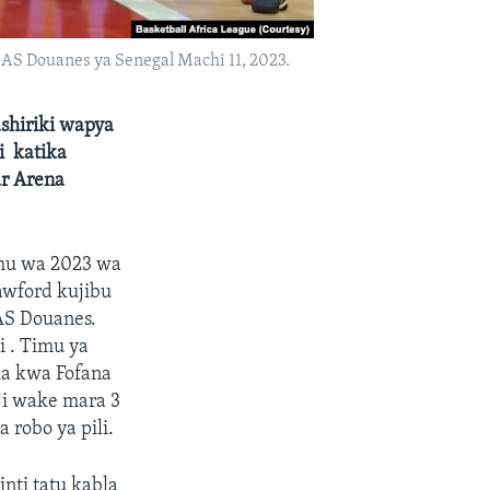
 AS Douanes ya Senegal Machi 11, 2023.
shiriki wapya
i katika
r Arena
imu wa 2023 wa
awford kujibu
AS Douanes.
 . Timu ya
ka kwa Fofana
ji wake mara 3
 robo ya pili.
nti tatu kabla