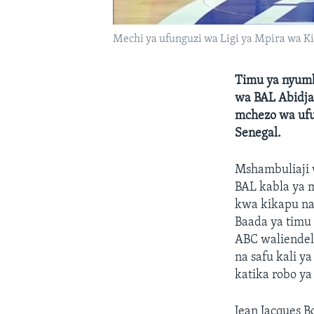
Mechi ya ufunguzi wa Ligi ya Mpira wa Ki
Timu ya nyumb
wa BAL Abidja
mchezo wa ufu
Senegal.
Mshambuliaji 
BAL kabla ya 
kwa kikapu na
Baada ya timu
ABC waliendel
na safu kali y
katika robo ya
Jean Jacques B