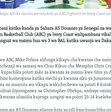
kapu Afrika msimu wa tatu kati ya ABC Fighters ya Ivory Coast na
ani katika kanda ya Sahara AS Douanes ya Senegal na wa
n Basketball Club (ABC) ya Ivory Coast walipambana vikal
nguzi wa msimu huu wa 3 wa BAL katika uwanja wa Daka
wa ABC Mike Fofana alifunga kikapu cha kwanza cha ms
mchezaji wa zamani wa Chuo Kikuu cha Memphis Chris Cr
 kupachika pointi zake za kwanza za msimu kwa timu ya 
 hizo kumenyana katika mechi ya kwanza siku ya Jumamosi
ea na msururu wa vikapu wakichochewa na pointi 8 kuto
a ulinzi iliyoongozwa na Christopher Obekpa, ambaye uzuia
 kwanza ulisaidia kujenga uongozi wa pointi 25-14 kuelekea
oissy wa AS Douanes alianza kota ya pili kwa kupachika poi