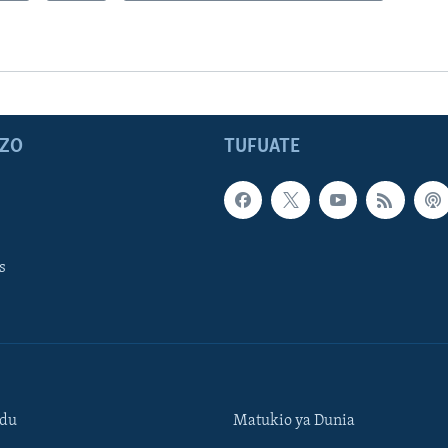
ZO
TUFUATE
s
ndu
Matukio ya Dunia