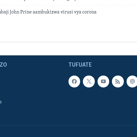
aji John Prine aambukizwa virusi vya corona
ZO
TUFUATE
s