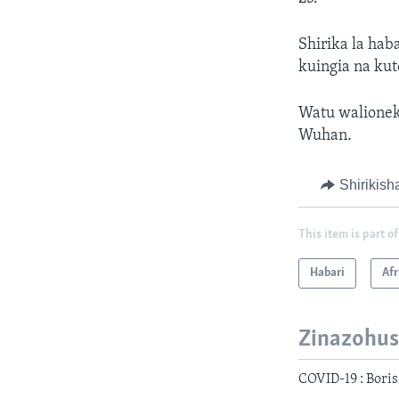
Shirika la hab
kuingia na ku
Watu walionek
Wuhan.
Shirikish
This item is part of
Habari
Afr
Zinazohus
COVID-19 : Boris