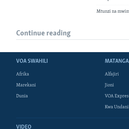
Mtunzi na mwimb
Continue reading
VOA SWAHILI
MATANGA
Afrika
Alfajiri
Marekani
Jioni
Dunia
VOA Expres
Kwa Undani
VIDEO