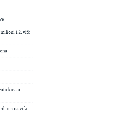
we
ilioni 1.2, vifo
rona
watu kuvaa
iliana na vifo