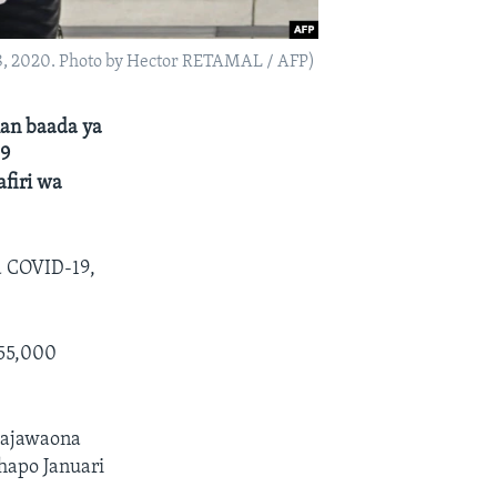
8, 2020. Photo by Hector RETAMAL / AFP)
an baada ya
19
firi wa
a COVID-19,
 55,000
wajawaona
hapo Januari