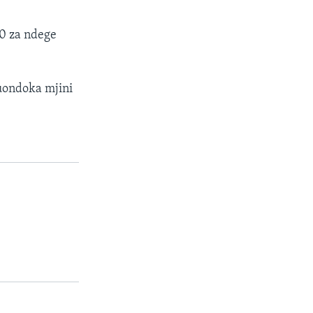
00 za ndege
uondoka mjini