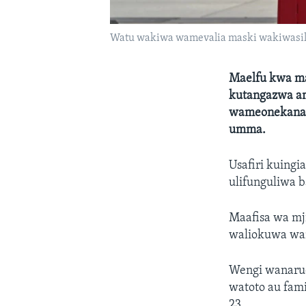
Watu wakiwa wamevalia maski wakiwasili 
Maelfu kwa m
kutangazwa am
wameonekana J
umma.
Usafiri kuingi
ulifunguliwa 
Maafisa wa mj
waliokuwa wam
Wengi wanaru
watoto au fami
23.