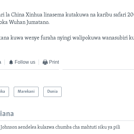
ari la China Xinhua linasema kutakuwa na karibu safari 2
toka Wuhan Jumatano.
ana kuwa wenye furaha nyingi walipokuwa wanasubiri k
a
Follow us
Print
ika
Marekani
Dunia
iana
 Johnson aendelea kulazwa chumba cha mahtuti siku ya pili