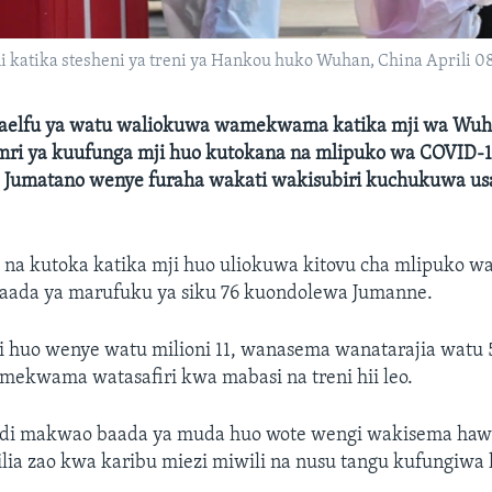
katika stesheni ya treni ya Hankou huko Wuhan, China Aprili 0
aelfu ya watu waliokuwa wamekwama katika mji wa Wuh
ri ya kuufunga mji huo kutokana na mlipuko wa COVID-
umatano wenye furaha wakati wakisubiri kuchukuwa usa
a na kutoka katika mji huo uliokuwa kitovu cha mlipuko w
baada ya marufuku ya siku 76 kuondolewa Jumanne.
i huo wenye watu milioni 11, wanasema wanatarajia watu
ekwama watasafiri kwa mabasi na treni hii leo.
di makwao baada ya muda huo wote wengi wakisema ha
lia zao kwa karibu miezi miwili na nusu tangu kufungiwa 