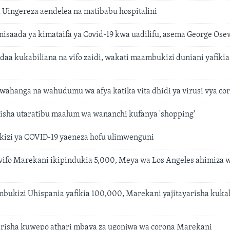
Uingereza aendelea na matibabu hospitalini
misaada ya kimataifa ya Covid-19 kwa uadilifu, asema George Ose
aa kukabiliana na vifo zaidi, wakati maambukizi duniani yafikia m
wahanga na wahudumu wa afya katika vita dhidi ya virusi vya co
isha utaratibu maalum wa wananchi kufanya 'shopping'
izi ya COVID-19 yaeneza hofu ulimwenguni
 vifo Marekani ikipindukia 5,000, Meya wa Los Angeles ahimiza 
bukizi Uhispania yafikia 100,000, Marekani yajitayarisha kukab
risha kuwepo athari mbaya za ugonjwa wa corona Marekani