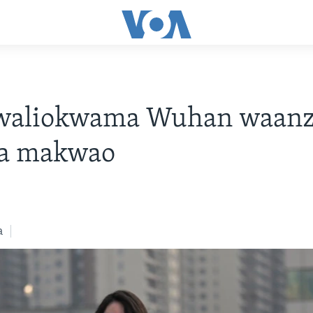
waliokwama Wuhan waan
ea makwao
a