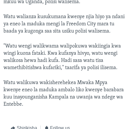
mkuu wa Uganda, polisi walisema.
Watu walianza kusukumana kwenye njia hiyo ya ndani
ya eneo la maduka mengi la Freedom City mara tu
baada ya kugonga saa sita usiku polisi walisema.
"Watu wengi walikwama walipokuwa wakiingia kwa
wingi kuona fataki. Kwa kufanya hivyo, watu wengi
walikosa hewa hadi kufa. Hadi sasa watu tisa
wamethibitishwa kufariki," taarifa ya polisi ilisema.
Watu walikuwa wakisherehekea Mwaka Mpya
kwenye eneo la maduka ambalo liko kwenye barabara
kuu inayounganisha Kampala na uwanja wa ndege wa
Entebbe.
Shirikisha
Follow us