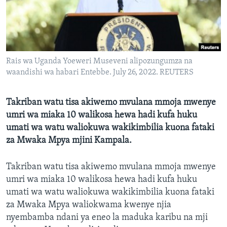
Rais wa Uganda Yoeweri Museveni alipozungumza na
waandishi wa habari Entebbe. July 26, 2022. REUTERS
Takriban watu tisa akiwemo mvulana mmoja mwenye
umri wa miaka 10 walikosa hewa hadi kufa huku
umati wa watu waliokuwa wakikimbilia kuona fataki
za Mwaka Mpya mjini Kampala.
Takriban watu tisa akiwemo mvulana mmoja mwenye
umri wa miaka 10 walikosa hewa hadi kufa huku
umati wa watu waliokuwa wakikimbilia kuona fataki
za Mwaka Mpya waliokwama kwenye njia
nyembamba ndani ya eneo la maduka karibu na mji