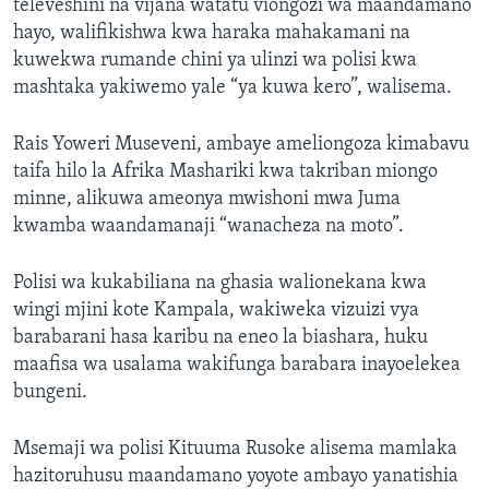
televeshini na vijana watatu viongozi wa maandamano
hayo, walifikishwa kwa haraka mahakamani na
kuwekwa rumande chini ya ulinzi wa polisi kwa
mashtaka yakiwemo yale “ya kuwa kero”, walisema.
Rais Yoweri Museveni, ambaye ameliongoza kimabavu
taifa hilo la Afrika Mashariki kwa takriban miongo
minne, alikuwa ameonya mwishoni mwa Juma
kwamba waandamanaji “wanacheza na moto”.
Polisi wa kukabiliana na ghasia walionekana kwa
wingi mjini kote Kampala, wakiweka vizuizi vya
barabarani hasa karibu na eneo la biashara, huku
maafisa wa usalama wakifunga barabara inayoelekea
bungeni.
Msemaji wa polisi Kituuma Rusoke alisema mamlaka
hazitoruhusu maandamano yoyote ambayo yanatishia