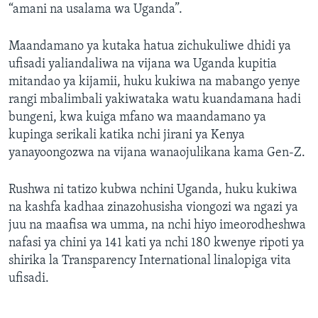
“amani na usalama wa Uganda”.
Maandamano ya kutaka hatua zichukuliwe dhidi ya
ufisadi yaliandaliwa na vijana wa Uganda kupitia
mitandao ya kijamii, huku kukiwa na mabango yenye
rangi mbalimbali yakiwataka watu kuandamana hadi
bungeni, kwa kuiga mfano wa maandamano ya
kupinga serikali katika nchi jirani ya Kenya
yanayoongozwa na vijana wanaojulikana kama Gen-Z.
Rushwa ni tatizo kubwa nchini Uganda, huku kukiwa
na kashfa kadhaa zinazohusisha viongozi wa ngazi ya
juu na maafisa wa umma, na nchi hiyo imeorodheshwa
nafasi ya chini ya 141 kati ya nchi 180 kwenye ripoti ya
shirika la Transparency International linalopiga vita
ufisadi.