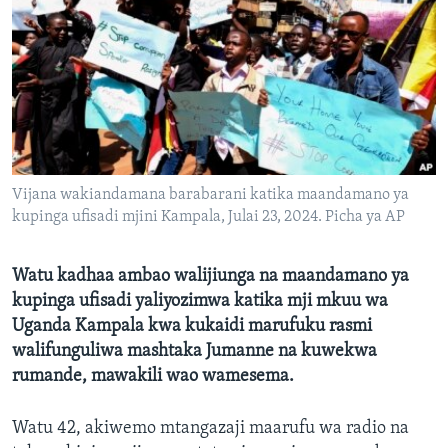
Vijana wakiandamana barabarani katika maandamano ya
kupinga ufisadi mjini Kampala, Julai 23, 2024. Picha ya AP
Watu kadhaa ambao walijiunga na maandamano ya
kupinga ufisadi yaliyozimwa katika mji mkuu wa
Uganda Kampala kwa kukaidi marufuku rasmi
walifunguliwa mashtaka Jumanne na kuwekwa
rumande, mawakili wao wamesema.
Watu 42, akiwemo mtangazaji maarufu wa radio na