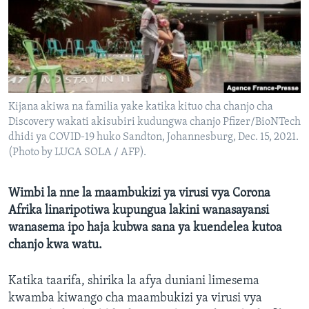
Kijana akiwa na familia yake katika kituo cha chanjo cha
Discovery wakati akisubiri kudungwa chanjo Pfizer/BioNTech
dhidi ya COVID-19 huko Sandton, Johannesburg, Dec. 15, 2021.
(Photo by LUCA SOLA / AFP).
Wimbi la nne la maambukizi ya virusi vya Corona
Afrika linaripotiwa kupungua lakini wanasayansi
wanasema ipo haja kubwa sana ya kuendelea kutoa
chanjo kwa watu.
Katika taarifa, shirika la afya duniani limesema
kwamba kiwango cha maambukizi ya virusi vya