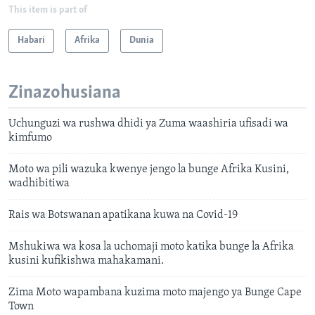
This item is part of
Habari
Afrika
Dunia
Zinazohusiana
Uchunguzi wa rushwa dhidi ya Zuma waashiria ufisadi wa
kimfumo
Moto wa pili wazuka kwenye jengo la bunge Afrika Kusini,
wadhibitiwa
Rais wa Botswanan apatikana kuwa na Covid-19
Mshukiwa wa kosa la uchomaji moto katika bunge la Afrika
kusini kufikishwa mahakamani.
Zima Moto wapambana kuzima moto majengo ya Bunge Cape
Town