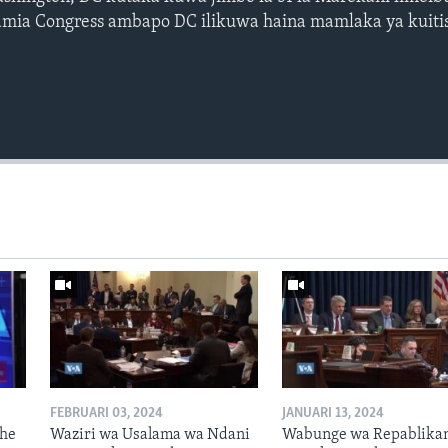
ia Congress ambapo DC ilikuwa haina mamlaka ya kuitish
FEBRUARI 03, 2024
JANUARI 13, 2024
the
Waziri wa Usalama wa Ndani
Wabunge wa Repablika