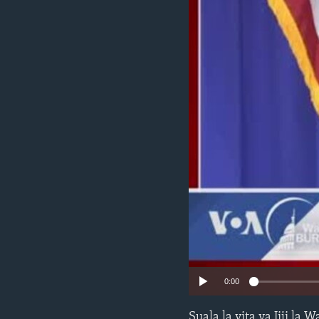
0:00
Suala la vita ya Jiji l