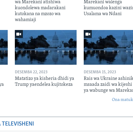
wa Marekani atishiwa
Marekani walenga
kuondolewa madarakani
kumuondoa kazini wazi
kutokana na mzozo wa
Usalama wa Ndani
wahamiaji
DESEMBA 22, 2023
DESEMBA 15, 2023
Matatizo ya kisheria dhidi ya
Rais wa Ukraine ashini
ya
Trump yaendelea kujitokeza
msaada zaidi wa kijeshi
ya wabunge wa Mareka
Ona matuki
A TELEVISHENI