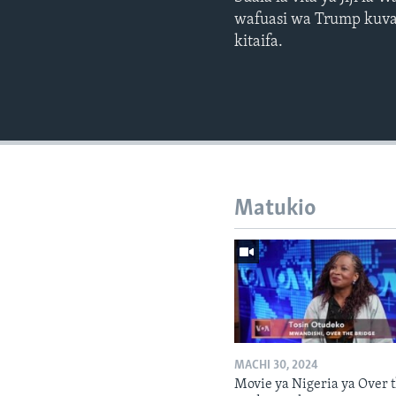
wafuasi wa Trump kuvam
kitaifa.
Matukio
MACHI 30, 2024
Movie ya Nigeria ya Over 