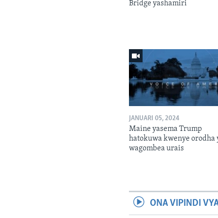
Bridge yashamiri
JANUARI 05, 2024
Maine yasema Trump
hatokuwa kwenye orodha 
wagombea urais
ONA VIPINDI VY