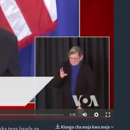
able
5:35
Kiungo cha moja kwa moja
buka tena baada ya