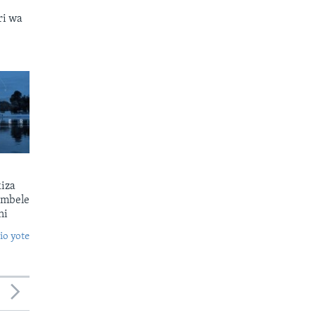
ri wa
kiza
 mbele
ni
o yote