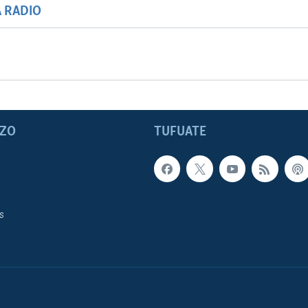
A RADIO
ZO
TUFUATE
s