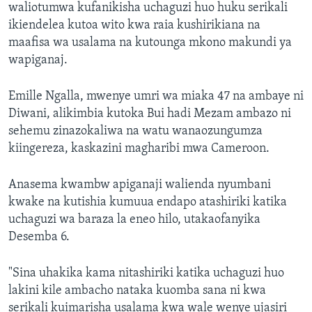
waliotumwa kufanikisha uchaguzi huo huku serikali
ikiendelea kutoa wito kwa raia kushirikiana na
maafisa wa usalama na kutounga mkono makundi ya
wapiganaj.
Emille Ngalla, mwenye umri wa miaka 47 na ambaye ni
Diwani, alikimbia kutoka Bui hadi Mezam ambazo ni
sehemu zinazokaliwa na watu wanaozungumza
kiingereza, kaskazini magharibi mwa Cameroon.
Anasema kwambw apiganaji walienda nyumbani
kwake na kutishia kumuua endapo atashiriki katika
uchaguzi wa baraza la eneo hilo, utakaofanyika
Desemba 6.
"Sina uhakika kama nitashiriki katika uchaguzi huo
lakini kile ambacho nataka kuomba sana ni kwa
serikali kuimarisha usalama kwa wale wenye ujasiri