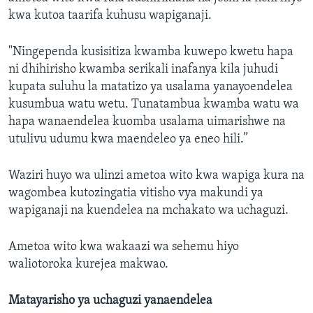
kwa kutoa taarifa kuhusu wapiganaji.
"Ningependa kusisitiza kwamba kuwepo kwetu hapa
ni dhihirisho kwamba serikali inafanya kila juhudi
kupata suluhu la matatizo ya usalama yanayoendelea
kusumbua watu wetu. Tunatambua kwamba watu wa
hapa wanaendelea kuomba usalama uimarishwe na
utulivu udumu kwa maendeleo ya eneo hili.”
Waziri huyo wa ulinzi ametoa wito kwa wapiga kura na
wagombea kutozingatia vitisho vya makundi ya
wapiganaji na kuendelea na mchakato wa uchaguzi.
Ametoa wito kwa wakaazi wa sehemu hiyo
waliotoroka kurejea makwao.
Matayarisho ya uchaguzi yanaendelea