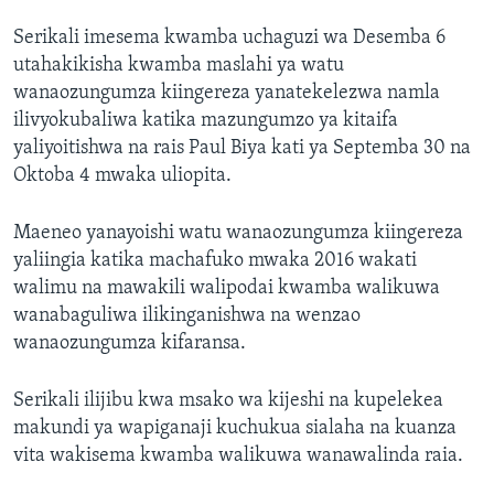
Serikali imesema kwamba uchaguzi wa Desemba 6
utahakikisha kwamba maslahi ya watu
wanaozungumza kiingereza yanatekelezwa namla
ilivyokubaliwa katika mazungumzo ya kitaifa
yaliyoitishwa na rais Paul Biya kati ya Septemba 30 na
Oktoba 4 mwaka uliopita.
Maeneo yanayoishi watu wanaozungumza kiingereza
yaliingia katika machafuko mwaka 2016 wakati
walimu na mawakili walipodai kwamba walikuwa
wanabaguliwa ilikinganishwa na wenzao
wanaozungumza kifaransa.
Serikali ilijibu kwa msako wa kijeshi na kupelekea
makundi ya wapiganaji kuchukua sialaha na kuanza
vita wakisema kwamba walikuwa wanawalinda raia.