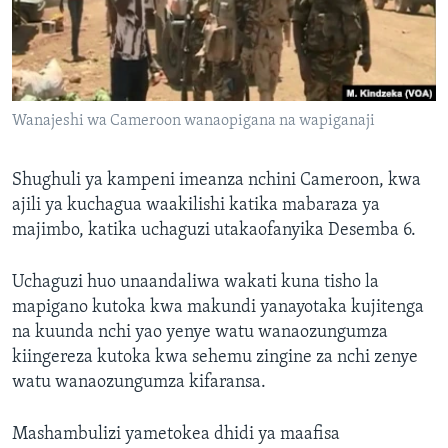
Wanajeshi wa Cameroon wanaopigana na wapiganaji
Shughuli ya kampeni imeanza nchini Cameroon, kwa
ajili ya kuchagua waakilishi katika mabaraza ya
majimbo, katika uchaguzi utakaofanyika Desemba 6.
Uchaguzi huo unaandaliwa wakati kuna tisho la
mapigano kutoka kwa makundi yanayotaka kujitenga
na kuunda nchi yao yenye watu wanaozungumza
kiingereza kutoka kwa sehemu zingine za nchi zenye
watu wanaozungumza kifaransa.
Mashambulizi yametokea dhidi ya maafisa