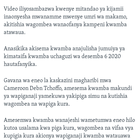
Video iliyosambazwa kwenye mitandao ya kijamii
inaonyesha mwanamme mwenye umri wa makamo,
akitishia wagombea wanaofanya kampeni kwamba
atawaua.
Anasikika akisema kwamba anajulisha jumuiya ya
kimataifa kwamba uchaguzi wa desemba 6 2020
hautafanyika.
Gavana wa eneo la kaskazini magharibi mwa
Cameroon Debn Tchoffo, amesema kwamba makundi
ya wapiganaji yamekuwa yakipiga simu na kutishia
wagombea na wapiga kura.
Amesemwa kwamba wanajeshi wametumwa eneo hilo
kutoa usalama kwa piga kura, wagombea na vifaa vya
kupigia kura akionya wapiganaji kwamba watauawa