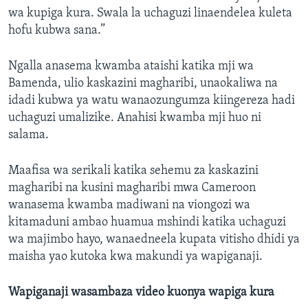
wa kupiga kura. Swala la uchaguzi linaendelea kuleta
hofu kubwa sana.”
Ngalla anasema kwamba ataishi katika mji wa
Bamenda, ulio kaskazini magharibi, unaokaliwa na
idadi kubwa ya watu wanaozungumza kiingereza hadi
uchaguzi umalizike. Anahisi kwamba mji huo ni
salama.
Maafisa wa serikali katika sehemu za kaskazini
magharibi na kusini magharibi mwa Cameroon
wanasema kwamba madiwani na viongozi wa
kitamaduni ambao huamua mshindi katika uchaguzi
wa majimbo hayo, wanaedneela kupata vitisho dhidi ya
maisha yao kutoka kwa makundi ya wapiganaji.
Wapiganaji wasambaza video kuonya wapiga kura