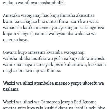
endapo watafanya mashambulizi.
Ametaka wapiganaji hao kujisalimisha akisisitiza
kwamba uchaguzi huo utatoa fursa nzuri kwa watu
wanaoishi katika maeneo yanayozungumza kiingereza
kupata viongozi, namna walivyoomba wakaazi wa
maeneo hayo.
Gavana huyo amesema kwamba wapiganaji
walishambulia msafara wa jeshi na kujeruhi wanajeshi
wanne na magari tano ya kijeshi kuharibiwa, kaskazini
magharibi mwa mji wa Kumbo.
Waziri wa ulinzi atembelea maeneo yenye ukosefu wa
usalama
Waziri wa ulinzi wa Cameroon Joseph Beti Assomo
ametoa wito kwa raia kushirikiana na jeshi la nchi hiyo