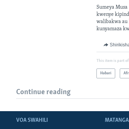
Sumeya Musa 
kwenye kipind
walibakwa au 
kunyamaza kw
Shirikish
This item is part of
Habari
Afr
Continue reading
VOA SWAHILI
MATANGA