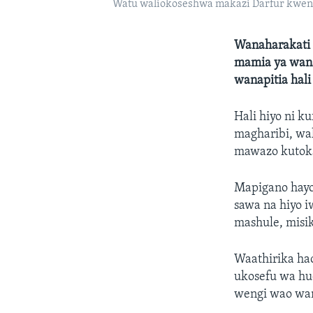
Watu waliokoseshwa makazi Darfur kweny
Wanaharakati
mamia ya wan
wanapitia hal
Hali hiyo ni k
magharibi, wa
mawazo kutoka
Mapigano hayo 
sawa na hiyo 
mashule, misik
Waathirika h
ukosefu wa hu
wengi wao wa