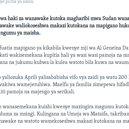
e picha ya awali.
 wa haki za wanawake kutoka magharibi mwa Sudan wa
awake waliokoseshwa makazi kutokana na mapigano huko
i ngumu ya maisha.
ufuatia mapigano ya kikabila kwenye mji wa Al Geneina Da
kati wakisemekana kupitia hali ya wasi wasi pamoja na 
na na jukumu kubwa la kulea watoto bila kuwa na waume
yaliozuka Aprili yalisababisha vifo vya zaidi ya watu 200
iwakiwa wamejeruhiwa. Maelfu ya familia zimepewa hifa
iti pamoja na majengo ya serikali.
ao wanasemekana kuishi kwenye mazingira magumu kutok
duma za msingi. Kulingana na Umoja wa Mataifa, takriba
nawake na watoto wamekoseshwa makazi kutokana na ma