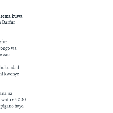
nasema kuwa
 Darfur
rfur
msongo wa
 zao.
 huku idadi
dhi kwenye
ana na
n watu 65,000
pigano hayo.