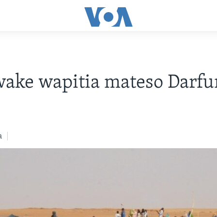
ake wapitia mateso Darfu
a