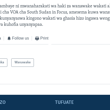
ambaye ni mwanaharakati wa haki za wanawake wakati 
i cha VOA cha South Sudan in Focus, amesema kuwa wan
kunyanyaswa kingono wakati wa ghasia hizo ingawa weng
a kuhofia unyanyapaa.
a
Follow us
Print
ika
Wanawake
ZO
TUFUATE