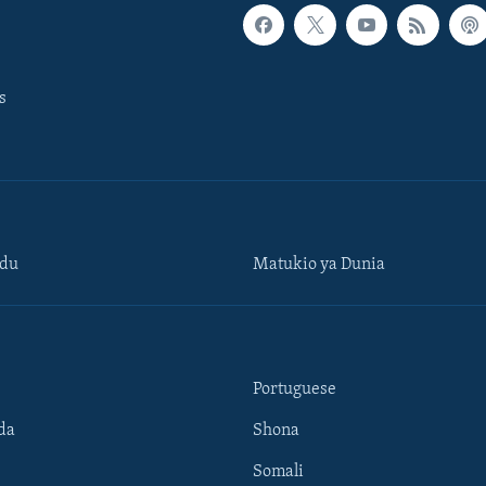
s
ndu
Matukio ya Dunia
Portuguese
da
Shona
Somali