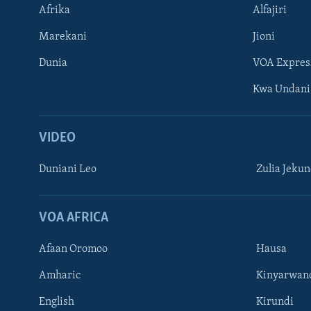
Afrika
Alfajiri
Marekani
Jioni
Dunia
VOA Expres
Kwa Undani
VIDEO
Duniani Leo
Zulia Jeku
VOA AFRICA
Afaan Oromoo
Hausa
Amharic
Kinyarwan
English
Kirundi