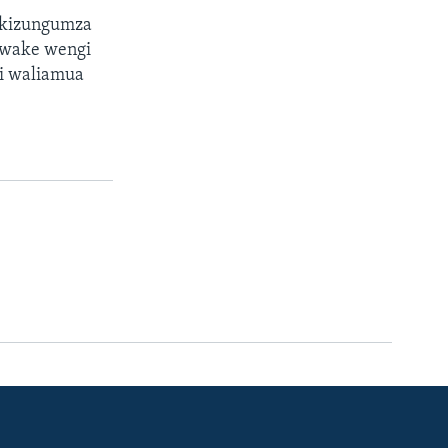
akizungumza
awake wengi
i waliamua