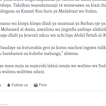
mbaya. Takriban waandamanaji 14 wameuawa na kiasi ch
ulingana na Kamati Kuu huru ya Madaktari wa Sudan.
mamo wa kimya kimya dhidi ya maamuzi ya Burhan nje ya
a Mohamed al-Amin, mwalimu wa jiografia ambaye alishirik
yo dhidi ya Jenerali mkuu wa nchi hiyo Abdel Fattah al-
a baadaye na kuturushia gesi ya kutoa machozi ingawa tul
 barabarani na kubeba mabango,” alisema.
 za mara moja za majeruhi lakini umoja wa walimu wa Sud
a walimu walitiwa ndani.
a
Follow us
Print