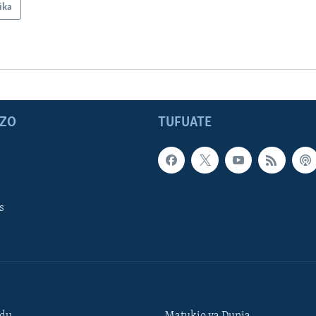
ika
ZO
TUFUATE
s
ndu
Matukio ya Dunia