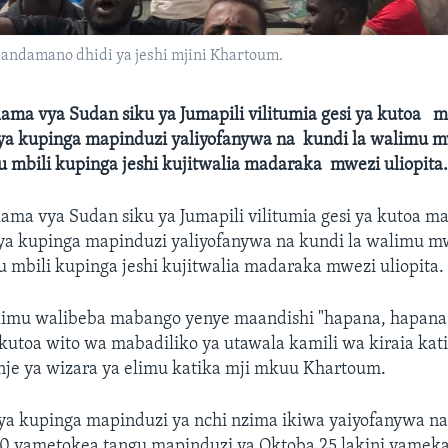
ndamano dhidi ya jeshi mjini Khartoum.
lama vya Sudan siku ya Jumapili vilitumia gesi ya kutoa m
a kupinga mapinduzi yaliyofanywa na kundi la walimu 
 mbili kupinga jeshi kujitwalia madaraka mwezi uliopita
lama vya Sudan siku ya Jumapili vilitumia gesi ya kutoa m
a kupinga mapinduzi yaliyofanywa na kundi la walimu 
 mbili kupinga jeshi kujitwalia madaraka mwezi uliopita.
limu walibeba mabango yenye maandishi "hapana, hapana
 kutoa wito wa mabadiliko ya utawala kamili wa kiraia kat
e ya wizara ya elimu katika mji mkuu Khartoum.
 kupinga mapinduzi ya nchi nzima ikiwa yaiyofanywa na
0 yametokea tangu mapinduzi ya Oktoba 25 lakini yameka