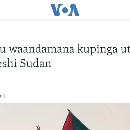
u waandamana kupinga ut
eshi Sudan
1
a