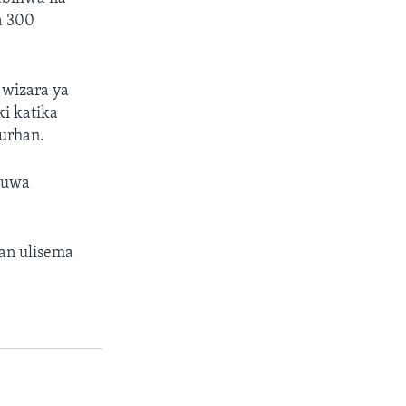
a 300
 wizara ya
i katika
Burhan.
ikuwa
an ulisema