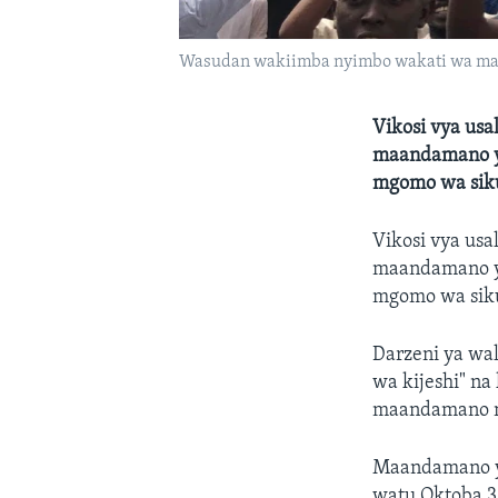
Wasudan wakiimba nyimbo wakati wa maa
Vikosi vya usa
maandamano y
mgomo wa siku
Vikosi vya usa
maandamano y
mgomo wa siku
Darzeni ya wa
wa kijeshi" na
maandamano nj
Maandamano ya
watu Oktoba 3