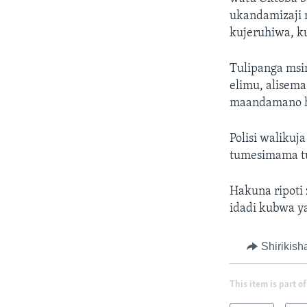
ukandamizaji 
kujeruhiwa, k
Tulipanga msi
elimu, alisem
maandamano ha
Polisi walikuj
tumesimama tu
Hakuna ripoti
idadi kubwa y
Shirikish
This item is part of