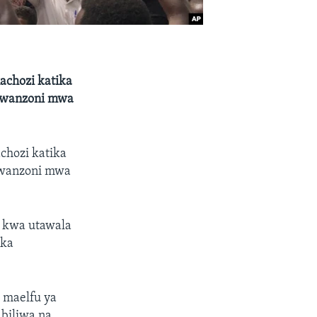
achozi katika
mwanzoni mwa
.
achozi katika
mwanzoni mwa
 kwa utawala
ika
 maelfu ya
biliwa na