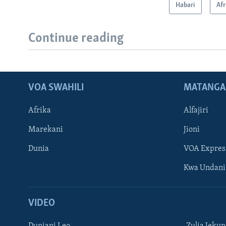
Habari
Afr
Continue reading
VOA SWAHILI
MATANGA
Afrika
Alfajiri
Marekani
Jioni
Dunia
VOA Expres
Kwa Undani
VIDEO
Duniani Leo
Zulia Jeku