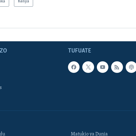
ika
Kenya
ZO
TUFUATE
s
ndu
Matukio ya Dunia