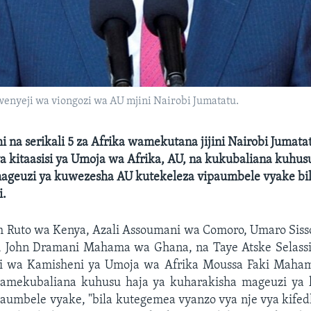
enyeji wa viongozi wa AU mjini Nairobi Jumatatu.
na serikali 5 za Afrika wamekutana jijini Nairobi Jumata
 kitaasisi ya Umoja wa Afrika, AU, na kukubaliana kuhusu
ageuzi ya kuwezesha AU kutekeleza vipaumbele vyake bi
i.
m Ruto wa Kenya, Azali Assoumani wa Comoro, Umaro Sis
, John Dramani Mahama wa Ghana, na Taye Atske Selassi
i wa Kamisheni ya Umoja wa Afrika Moussa Faki Maham
wamekubaliana kuhusu haja ya kuharakisha mageuzi ya
paumbele vyake, "bila kutegemea vyanzo vya nje vya kife