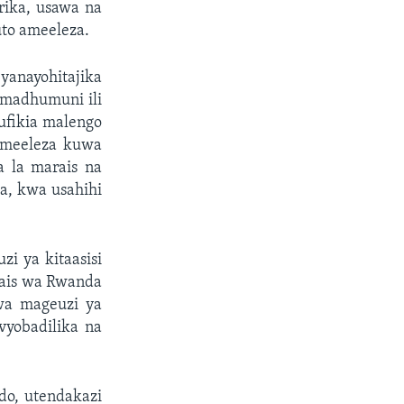
rika, usawa na
uto ameeleza.
anayohitajika
 madhumuni ili
kufikia malengo
ameeleza kuwa
 la marais na
a, kwa usahihi
i ya kitaasisi
rais wa Rwanda
wa mageuzi ya
vyobadilika na
do, utendakazi