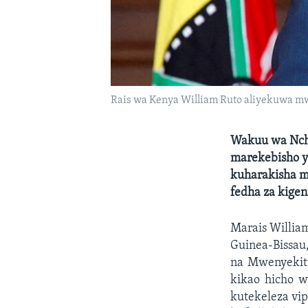
Rais wa Kenya William Ruto aliyekuwa mw
Wakuu wa Nchi 
marekebisho ya
kuharakisha m
fedha za kigen
Marais Willia
Guinea-Bissau
na Mwenyekit
kikao hicho 
kutekeleza vi