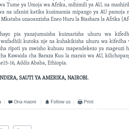
a Tume ya Umoja wa Afrika, mihimili ya AU, na mashiri
a na ufanisi katika kusimamia mipango ya AU pamoja 
 Mkataba unaoanzisha Eneo Huru la Biashara la Afrika (A
hayo pia yanajumuisha kuimarisha uhuru wa kifed
wafadhili kutoka nje na kuhakikisha uhuru wa kifedha
isha ripoti ya mwisho kuhusu mapendekezo ya mageuzi 
cha Kawaida cha Baraza Kuu la marais wa AU, kilichopa
he15-16, Addis Ababa, Ethiopia.
DERA, SAUTI YA AMERIKA, NAIROBI.
a
Ona maoni
Follow us
Print