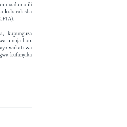
ka maalumu ili
na kuharakisha
fCFTA).
ha, kupunguza
 wa umoja huo.
hayo wakati wa
ngwa kufanyika