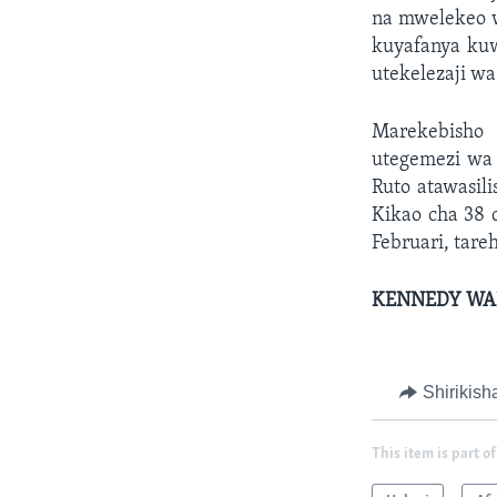
na mwelekeo w
kuyafanya kuw
utekelezaji wa
Marekebisho 
utegemezi wa 
Ruto atawasil
Kikao cha 38 
Februari, tare
KENNEDY WAN
Shirikish
This item is part of