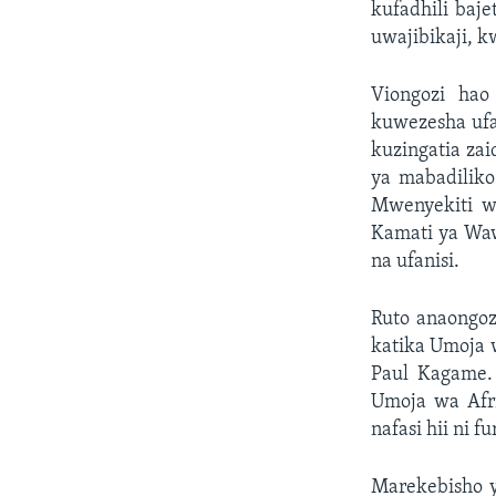
kufadhili baj
uwajibikaji, 
Viongozi hao
kuwezesha ufa
kuzingatia zai
ya mabadilik
Mwenyekiti w
Kamati ya Waw
na ufanisi.
Ruto anaongoz
katika Umoja 
Paul Kagame.
Umoja wa Afri
nafasi hii ni 
Marekebisho y