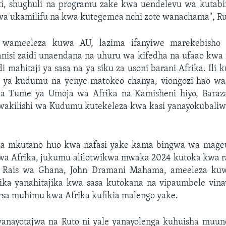
eti, shughuli na programu zake kwa uendelevu wa kutabi
kwa ukamilifu na kwa kutegemea nchi zote wanachama", R
 wameeleza kuwa AU, lazima ifanyiwe marekebisho y
nisi zaidi unaendana na uhuru wa kifedha na ufaao kwa
di mahitaji ya sasa na ya siku za usoni barani Afrika. Ili 
o ya kudumu na yenye matokeo chanya, viongozi hao w
a Tume ya Umoja wa Afrika na Kamisheni hiyo, Baraza
akilishi wa Kudumu kutekeleza kwa kasi yanayokubaliw
a mkutano huo kwa nafasi yake kama bingwa wa mageuz
wa Afrika, jukumu alilotwikwa mwaka 2024 kutoka kwa 
 Rais wa Ghana, John Dramani Mahama, ameeleza ku
ka yanahitajika kwa sasa kutokana na vipaumbele vina
fursa muhimu kwa Afrika kufikia malengo yake.
anayotajwa na Ruto ni yale yanayolenga kuhuisha muun