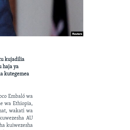
tu kujadilia
 haja ya
la kutegemea
soco Embaló wa
e wa Ethiopia,
at, wakati wa
 kuwezesha AU
dha kuiwezesha