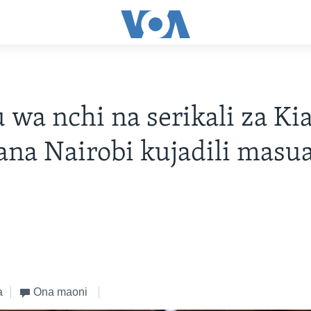
wa nchi na serikali za Kia
na Nairobi kujadili masua
a
Ona maoni