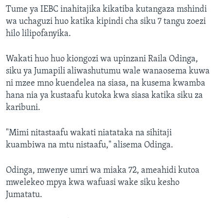
Tume ya IEBC inahitajika kikatiba kutangaza mshindi
wa uchaguzi huo katika kipindi cha siku 7 tangu zoezi
hilo lilipofanyika.
Wakati huo huo kiongozi wa upinzani Raila Odinga,
siku ya Jumapili aliwashutumu wale wanaosema kuwa
ni mzee mno kuendelea na siasa, na kusema kwamba
hana nia ya kustaafu kutoka kwa siasa katika siku za
karibuni.
"Mimi nitastaafu wakati niatataka na sihitaji
kuambiwa na mtu nistaafu," alisema Odinga.
Odinga, mwenye umri wa miaka 72, ameahidi kutoa
mwelekeo mpya kwa wafuasi wake siku kesho
Jumatatu.