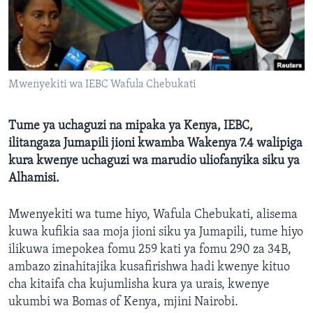
Mwenyekiti wa IEBC Wafula Chebukati
Tume ya uchaguzi na mipaka ya Kenya, IEBC,
ilitangaza Jumapili jioni kwamba Wakenya 7.4 walipiga
kura kwenye uchaguzi wa marudio uliofanyika siku ya
Alhamisi.
Mwenyekiti wa tume hiyo, Wafula Chebukati, alisema
kuwa kufikia saa moja jioni siku ya Jumapili, tume hiyo
ilikuwa imepokea fomu 259 kati ya fomu 290 za 34B,
ambazo zinahitajika kusafirishwa hadi kwenye kituo
cha kitaifa cha kujumlisha kura ya urais, kwenye
ukumbi wa Bomas of Kenya, mjini Nairobi.