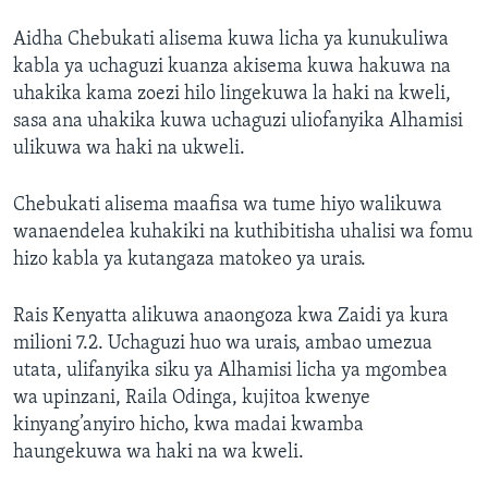
Aidha Chebukati alisema kuwa licha ya kunukuliwa
kabla ya uchaguzi kuanza akisema kuwa hakuwa na
uhakika kama zoezi hilo lingekuwa la haki na kweli,
sasa ana uhakika kuwa uchaguzi uliofanyika Alhamisi
ulikuwa wa haki na ukweli.
Chebukati alisema maafisa wa tume hiyo walikuwa
wanaendelea kuhakiki na kuthibitisha uhalisi wa fomu
hizo kabla ya kutangaza matokeo ya urais.
Rais Kenyatta alikuwa anaongoza kwa Zaidi ya kura
milioni 7.2. Uchaguzi huo wa urais, ambao umezua
utata, ulifanyika siku ya Alhamisi licha ya mgombea
wa upinzani, Raila Odinga, kujitoa kwenye
kinyang’anyiro hicho, kwa madai kwamba
haungekuwa wa haki na wa kweli.