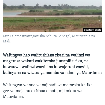
Mto Faleme unaunganisha nchi za Senegal, Mauritania na
Mali.
Wafungwa hao walirushiana risasi na walinzi wa
magereza wakati wakitoroka jumapili usiku, na
kuwauwa walinzi wawili na kuwajeruhi wawili,
kulingana na wizara ya mambo ya ndani ya Mauritania
Wafungwa wanne wanajihadi wametoroka katika
gereza moja huko Nouakchott, mji mkuu wa
Mauritania.