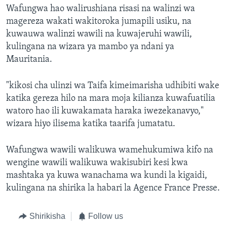
Wafungwa hao walirushiana risasi na walinzi wa
magereza wakati wakitoroka jumapili usiku, na
kuwauwa walinzi wawili na kuwajeruhi wawili,
kulingana na wizara ya mambo ya ndani ya
Mauritania.
"kikosi cha ulinzi wa Taifa kimeimarisha udhibiti wake
katika gereza hilo na mara moja kilianza kuwafuatilia
watoro hao ili kuwakamata haraka iwezekanavyo,"
wizara hiyo ilisema katika taarifa jumatatu.
Wafungwa wawili walikuwa wamehukumiwa kifo na
wengine wawili walikuwa wakisubiri kesi kwa
mashtaka ya kuwa wanachama wa kundi la kigaidi,
kulingana na shirika la habari la Agence France Presse.
Shirikisha
Follow us