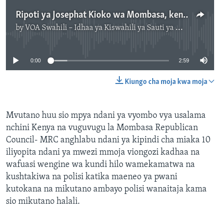
Ripoti ya Josephat Kioko wa Mombasa, kenya
by
VOA Swahili – Idhaa ya Kiswahili ya Sauti ya Amerika
No media source currently available
0:00
2:59
Kiungo cha moja kwa moja
Mvutano huu sio mpya ndani ya vyombo vya usalama
nchini Kenya na vuguvugu la Mombasa Republican
Council- MRC anghlabu ndani ya kipindi cha miaka 10
iliyopita ndani ya mwezi mmoja viongozi kadhaa na
wafuasi wengine wa kundi hilo wamekamatwa na
kushtakiwa na polisi katika maeneo ya pwani
kutokana na mikutano ambayo polisi wanaitaja kama
sio mikutano halali.