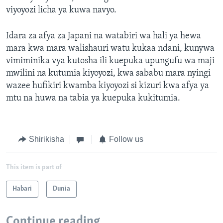
viyoyozi licha ya kuwa navyo.
Idara za afya za Japani na watabiri wa hali ya hewa
mara kwa mara walishauri watu kukaa ndani, kunywa
vimiminika vya kutosha ili kuepuka upungufu wa maji
mwilini na kutumia kiyoyozi, kwa sababu mara nyingi
wazee hufikiri kwamba kiyoyozi si kizuri kwa afya ya
mtu na huwa na tabia ya kuepuka kukitumia.
Shirikisha
Follow us
This item is part of
Habari
Dunia
Continue reading