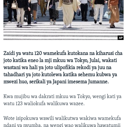
Zaidi ya watu 120 wamekufa kutokana na kiharusi cha
joto katika eneo la mji mkuu wa Tokyo, Julai, wakati
wastani wa hali ya joto ulipofikia rekodi ya juu na
tahadhari ya joto kutolewa katika sehemu kubwa ya
mwezi huo, serikali ya Japani imesema Jumanne.
Kwa mujibu wa dakrati mkuu wa Tokyo, wengi kati ya
watu 123 waliokufa walikuwa wazee.
Wote isipokuwa wawili walikutwa wakiwa wamekufa
ndani ya nyumba, na wengi wao walikuwa hawatumii