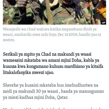
Wanajeshi wa Chad wakiwa katika mapambano dhidi ya
waasi, mashariki mwa nchi hiyo. Dec 14 2006. baadhi yao ni
watoto.
Serikali ya mpito ya Chad na makundi ya waasi
wamesaini mkataba wa amani mjini Doha, kabla ya
kuanza kwa kongamano kuhusu mardhiano ya kitaifa
litakalofanyika mwezi ujao.
Sherehe ya kusaini mkataba huo imehudhuriwa na
zaidi ya makundi 30 ya waasi , baada ya mazungumzo
ya miezi kadhaa mjini Doha, Qatar.