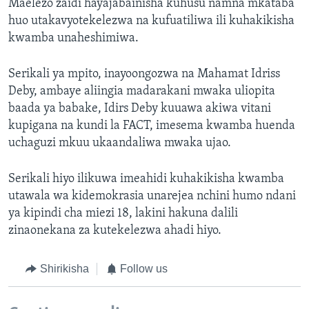
Maelezo zaidi hayajabainisha kuhusu namna mkataba
huo utakavyotekelezwa na kufuatiliwa ili kuhakikisha
kwamba unaheshimiwa.
Serikali ya mpito, inayoongozwa na Mahamat Idriss
Deby, ambaye aliingia madarakani mwaka uliopita
baada ya babake, Idirs Deby kuuawa akiwa vitani
kupigana na kundi la FACT, imesema kwamba huenda
uchaguzi mkuu ukaandaliwa mwaka ujao.
Serikali hiyo ilikuwa imeahidi kuhakikisha kwamba
utawala wa kidemokrasia unarejea nchini humo ndani
ya kipindi cha miezi 18, lakini hakuna dalili
zinaonekana za kutekelezwa ahadi hiyo.
Shirikisha
Follow us