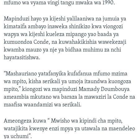
mfumo wa vyama vingi tangu mwaka wa 1990.
Mapinduzi hayo ya kijeshi yalilaaniwa na jumuia ya
kimataifa ambayo inaweka shinikizo kwa viongozi
wapya wa kijeshi kueleza mipango yao baada ya
kumuondoa Conde, na kuwahakikishia wawekezaji
kwamba mauzo ya nje ya bidhaa muhimu za nchi
hayatasitishwa.
“Mashauriano yatafanyika kufafanua mfumo mzima
wa mpito, kisha serikali ya umoja itaundwa kuongoza
mpito,” kiongozi wa mapinduzi Mamady Doumbouya
ameambia mkutano wa baraza la mawaziri la Conde na
maafisa waandamizi wa serikali.
Ameongeza kuwa “ Mwisho wa kipindi cha mpito,
watajikita kwenye enzi mpya ya utawala na maendeleo
ya uchumi”.