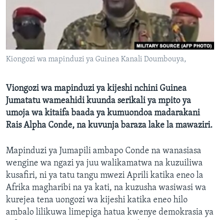
Kiongozi wa mapinduzi ya Guinea Kanali Doumbouya,
Viongozi wa mapinduzi ya kijeshi nchini Guinea
Jumatatu wameahidi kuunda serikali ya mpito ya
umoja wa kitaifa baada ya kumuondoa madarakani
Rais Alpha Conde, na kuvunja baraza lake la mawaziri.
Mapinduzi ya Jumapili ambapo Conde na wanasiasa
wengine wa ngazi ya juu walikamatwa na kuzuiliwa
kusafiri, ni ya tatu tangu mwezi Aprili katika eneo la
Afrika magharibi na ya kati, na kuzusha wasiwasi wa
kurejea tena uongozi wa kijeshi katika eneo hilo
ambalo lilikuwa limepiga hatua kwenye demokrasia ya