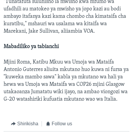
"Tunatafuta suluhisho la mwisho kwa mfumo wa
ufadhili au matokeo ya mwisho ya jopo kazi au bodi
ambayo itafanya kazi kama chombo cha kimataifa cha
kuratibu," mshauri wa usalama wa kitaifa wa
Marekani, Jake Sullivan, aliiambia VOA.
Mabadiliko ya tabianchi
Mjini Roma, Katibu Mkuu wa Umoja wa Mataifa
Antonio Guterres aliuita mkutano huo kuwa ni fursa ya
"kuweka mambo sawa" kabla ya mkutano wa hali ya
hewa wa Umoja wa Mataifa wa COP26 mjini Glasgow
utakaoanza Jumatatu wiki ijayo, na ambao viongozi wa
G-20 watashiriki kufuatia mkutano wao wa Italia.
Shirikisha
Follow us