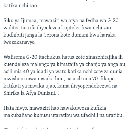
katika nchi zao.
Siku ya Ijumaa, mawaziri wa afya na fedha wa G-20
walitoa taarifa iliyoelezea kujitolea kwa nchi zao
kudhibiti janga la Corona kote duniani kwa haraka
iwezekanavyo.
Walisema G-20 itachukua hatua zote zinazohitajika ili
kuendeleza malengo ya kimataifa ya chanjo ya angalau
asili mia 40 ya idadi ya watu katika nchi zote za dunia
mwishoni mwa mwaka huu, na asili mia 70 ifikapo
katikati ya mwaka ujao, kama ilivyopendekezwa na
Shirika la Afya Duniani. .
Hata hivyo, mawaziri hao hawakuweza kufikia
makubaliano kuhusu utaratibu wa ufadhili na uratibu.