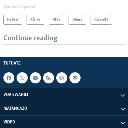
This item is part of
Habari
Afrika
Afya
Dunia
Rwanda
Continue reading
TUFUATE
VOA SWAHILI
MATANGAZO
VIDEO