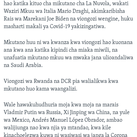
hao katika kituo cha mikutano cha La Nuvola, wakati
Waziri Mkuu wa Italia Mario Draghi, akimkaribisha
Rais wa Marekani Joe Biden na viongozi wengine, huku
masharti makali ya Covid-19 yakizingatiwa.
Mkutano huu ni wa kwanza kwa viongozi hao kuonana
ana kwa ana katika kipindi cha miaka miwili, na
unafuatia mkutano mkuu wa mwaka jana ulioandaliwa
na Saudi Arabia.
Viongozi wa Rwanda na DCR pia walialikwa kwa
mkutano huo kama waangalizi.
Wale hawakuhudhuria moja kwa moja na marais
Vladmir Putin wa Russia, Xi Jinping wa China, na yule
wa Mexico, Andrés Manuel López Obrador, ambao
walijiunga nao kwa njia ya mtandao, kwa kile
kinachoelezwa kuwa ni wasiwasi wa janga la Corona