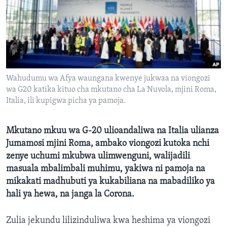
Wahudumu wa Afya waungana kwenye jukwaa na viongozi
wa G20 katika kituo cha mkutano cha La Nuvola, mjini Roma,
Italia, ili kupigwa picha ya pamoja.
Mkutano mkuu wa G-20 ulioandaliwa na Italia ulianza
Jumamosi mjini Roma, ambako viongozi kutoka nchi
zenye uchumi mkubwa ulimwenguni, walijadili
masuala mbalimbali muhimu, yakiwa ni pamoja na
mikakati madhubuti ya kukabiliana na mabadiliko ya
hali ya hewa, na janga la Corona.
Zulia jekundu lilizinduliwa kwa heshima ya viongozi