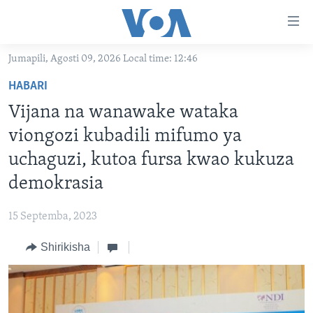
Upatikanaji
viungo
Nenda
Jumapili, Agosti 09, 2026 Local time: 12:46
habari
HABARI
HABARI
kuu
VIDEO
KENYA
Nenda
Vijana na wanawake wataka
MATANGAZO YETU
katika
TANZANIA
DUNIANI LEO
viongozi kubadili mifumo ya
urambazaji
JARIDA LA WIKIENDI
JAMHURI YA KIDEMOKRASIA YA KONGO
MAISHA NA AFYA
ALFAJIRI 0300 UTC
uchaguzi, kutoa fursa kwao kukuza
Nenda
MAHOJIANO MAALUM: HABARI POTOFU
RWANDA
ZULIA JEKUNDU
VOA EXPRESS 1330 UTC
katika
demokrasia
tafuta
UGANDA
JIONI 1630 UTC
TUFUATE
15 Septemba, 2023
BURUNDI
KWA UNDANI 1800 UTC
Shirikisha
AFRIKA
MAREKANI
Lugha
DUNIA