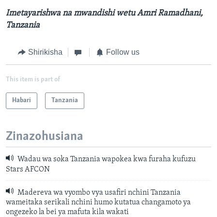
Imetayarishwa na mwandishi wetu Amri Ramadhani,
Tanzania
Shirikisha
Follow us
This item is part of
Habari
Tanzania
Zinazohusiana
Wadau wa soka Tanzania wapokea kwa furaha kufuzu
Stars AFCON
Madereva wa vyombo vya usafiri nchini Tanzania
wameitaka serikali nchini humo kutatua changamoto ya
ongezeko la bei ya mafuta kila wakati