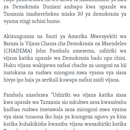
ya Demokrasia Duniani ambapo kwa upande wa
Tanzania inasherehekea miaka 30 ya demokrasia ya
vyama vingi nchini humo.
Akizungumza na Sauti ya Amerika Mwenyekiti wa
Baraza la Vijana Chama cha Demokrasia na Maendeleo
(CHADEMA) John Pambalu amesema, ushiriki wa
vijana katika upande wa Demokrasia bado upo chini.
Huku vijana wakipewa nafasi chache za uongozi na hii
inatokana na rushwa miongoni mwa vyama vya siasa
hivyo ipo haja ya serikali kuwapa nafasi zaidi vijana.
Pambalu anaelezea "Ushiriki wa vijana katika siasa
kwa upande wa Tanzania sio mkubwa sana kwasababu
kadhaa rushwa imetawala sana miongoni mwa vyama
vya siasa tunaona iko haja ya kuongeza nguvu ya kina
katika kuhakikisha kwamba vijana wanashiriki katika