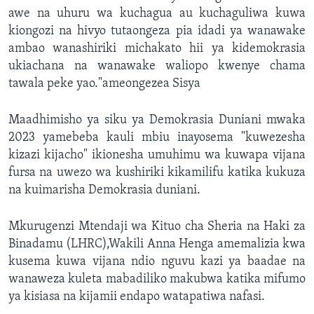
awe na uhuru wa kuchagua au kuchaguliwa kuwa
kiongozi na hivyo tutaongeza pia idadi ya wanawake
ambao wanashiriki michakato hii ya kidemokrasia
ukiachana na wanawake waliopo kwenye chama
tawala peke yao."ameongezea Sisya
Maadhimisho ya siku ya Demokrasia Duniani mwaka
2023 yamebeba kauli mbiu inayosema "kuwezesha
kizazi kijacho" ikionesha umuhimu wa kuwapa vijana
fursa na uwezo wa kushiriki kikamilifu katika kukuza
na kuimarisha Demokrasia duniani.
Mkurugenzi Mtendaji wa Kituo cha Sheria na Haki za
Binadamu (LHRC),Wakili Anna Henga amemalizia kwa
kusema kuwa vijana ndio nguvu kazi ya baadae na
wanaweza kuleta mabadiliko makubwa katika mifumo
ya kisiasa na kijamii endapo watapatiwa nafasi.