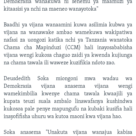
Demokrasia wanakuwa ni sehemu ya maamuzi ya
kitaasisi ya nchi na maeneo wanayotoka"
Baadhi ya vijana wanaamini kuwa asilimia kubwa ya
vijana na wanawake ambao wamekuwa wakipatiwa
nafasi za uongozi katika nchi ya Tanzania wanatoka
Chama cha Mapinduzi (CCM) hali inayosababisha
vijana wengi kukosa chaguo zaidi ya kwenda kujiunga
na chama tawala ili waweze kuzifikia ndoto zao.
Deusdedith Soka miongoni mwa wadau wa
Demokrasia vijana anasema vijana wengi
wamekimbilia kwenye chama tawala kwaajili ya
kupata teuzi suala ambalo linawafanya kushindwa
kukosoa pale penye mapungufu na kubaki kusifia hali
inayofifisha uhuru wa kutoa maoni kwa vijana hao.
Soka anasema "Unakuta vijana wanajua kabisa