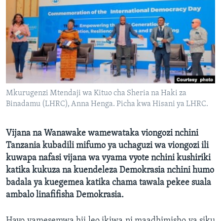
Mkurugenzi Mtendaji wa Kituo cha Sheria na Haki za
Binadamu (LHRC), Anna Henga. Picha kwa Hisani ya LHRC.
Vijana na Wanawake wamewataka viongozi nchini
Tanzania kubadili mifumo ya uchaguzi wa viongozi ili
kuwapa nafasi vijana wa vyama vyote nchini kushiriki
katika kukuza na kuendeleza Demokrasia nchini humo
badala ya kuegemea katika chama tawala pekee suala
ambalo linafifisha Demokrasia.
Hayo yamesemwa hii leo ikiwa ni maadhimisho ya siku