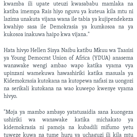
kwamba ili upate uteuzi kwasababu mamlaka na
katiba imempa Rais hiyo nguvu ya kuteua kila mtu ni
lazima unakuta vijana wana ile tabia ya kujipendekeza
kwahiyo sasa ile Demokrasia ya kumkosoa na ya
kukosoa inakuwa haipo kwa vijana."
Hata hivyo Hellen Sisya Naibu katibu Mkuu wa Taasisi
ya Young Democrat Union of Africa (YDUA) anasema
wanawake wengi ambao wapo katika vyama vya
upinzani wamekuwa hawashiriki katika masuala ya
Kidemokrasia kutokana na kutopewa nafasi za uongozi
na serikali kutokana na wao kuwepo kwenye vyama
hivyo.
"Moja ya mambo ambayo yatatusaidia sana kuongeza
ushiriki wa wanawake katika michakato ya
kidemokrasia ni pamoja na kubadili mifumo yetu
tuweze kuwa na tume huru ya uchaguzi ili kila mtu