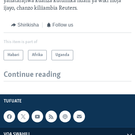
yanatarajiwa kuanza kutumika ndani ya wiki moja
ijayo, chanzo kiliiambia Reuters.
Shirikisha
Follow us
This item is part of
Habari
Afrika
Uganda
Continue reading
TUFUATE
VOA SWAHILI