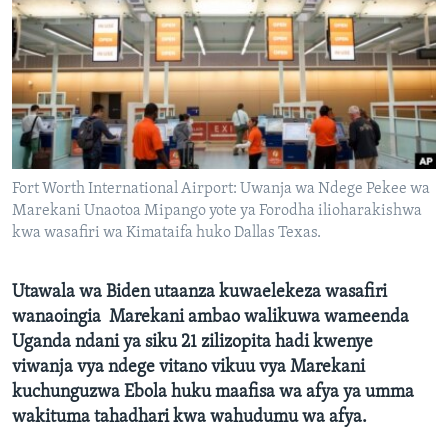
Fort Worth International Airport: Uwanja wa Ndege Pekee wa
Marekani Unaotoa Mipango yote ya Forodha ilioharakishwa
kwa wasafiri wa Kimataifa huko Dallas Texas.
Utawala wa Biden utaanza kuwaelekeza wasafiri
wanaoingia Marekani ambao walikuwa wameenda
Uganda ndani ya siku 21 zilizopita hadi kwenye
viwanja vya ndege vitano vikuu vya Marekani
kuchunguzwa Ebola huku maafisa wa afya ya umma
wakituma tahadhari kwa wahudumu wa afya.