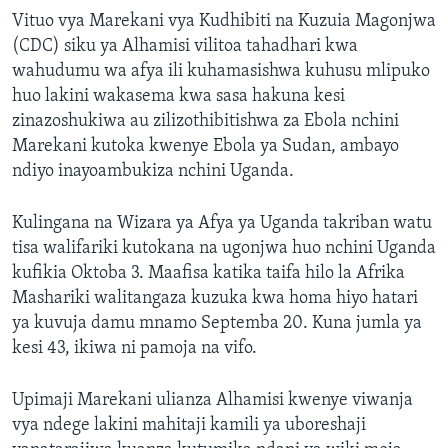
Vituo vya Marekani vya Kudhibiti na Kuzuia Magonjwa
(CDC) siku ya Alhamisi vilitoa tahadhari kwa
wahudumu wa afya ili kuhamasishwa kuhusu mlipuko
huo lakini wakasema kwa sasa hakuna kesi
zinazoshukiwa au zilizothibitishwa za Ebola nchini
Marekani kutoka kwenye Ebola ya Sudan, ambayo
ndiyo inayoambukiza nchini Uganda.
Kulingana na Wizara ya Afya ya Uganda takriban watu
tisa walifariki kutokana na ugonjwa huo nchini Uganda
kufikia Oktoba 3. Maafisa katika taifa hilo la Afrika
Mashariki walitangaza kuzuka kwa homa hiyo hatari
ya kuvuja damu mnamo Septemba 20. Kuna jumla ya
kesi 43, ikiwa ni pamoja na vifo.
Upimaji Marekani ulianza Alhamisi kwenye viwanja
vya ndege lakini mahitaji kamili ya uboreshaji