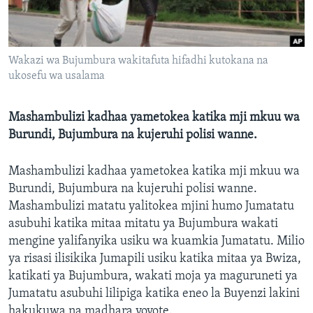
Wakazi wa Bujumbura wakitafuta hifadhi kutokana na
ukosefu wa usalama
Mashambulizi kadhaa yametokea katika mji mkuu wa
Burundi, Bujumbura na kujeruhi polisi wanne.
Mashambulizi kadhaa yametokea katika mji mkuu wa
Burundi, Bujumbura na kujeruhi polisi wanne.
Mashambulizi matatu yalitokea mjini humo Jumatatu
asubuhi katika mitaa mitatu ya Bujumbura wakati
mengine yalifanyika usiku wa kuamkia Jumatatu. Milio
ya risasi ilisikika Jumapili usiku katika mitaa ya Bwiza,
katikati ya Bujumbura, wakati moja ya maguruneti ya
Jumatatu asubuhi lilipiga katika eneo la Buyenzi lakini
hakukuwa na madhara yoyote.