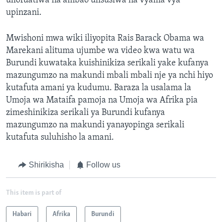
uliofuatiwa na ambao ulisusiwa na vyama vya
upinzani.
Mwishoni mwa wiki iliyopita Rais Barack Obama wa
Marekani alituma ujumbe wa video kwa watu wa
Burundi kuwataka kuishinikiza serikali yake kufanya
mazungumzo na makundi mbali mbali nje ya nchi hiyo
kutafuta amani ya kudumu. Baraza la usalama la
Umoja wa Mataifa pamoja na Umoja wa Afrika pia
zimeshinikiza serikali ya Burundi kufanya
mazungumzo na makundi yanayopinga serikali
kutafuta suluhisho la amani.
Shirikisha
Follow us
This item is part of
Habari
Afrika
Burundi