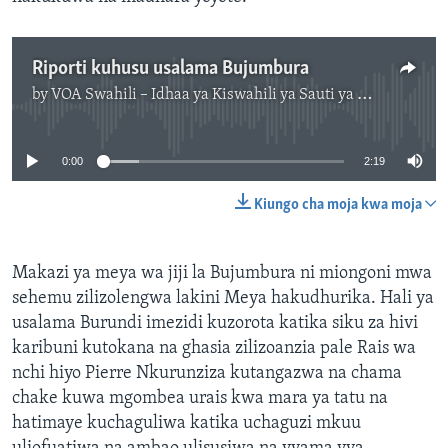
Riporti kuhusu usalama Bujumbura
by
VOA Swahili – Idhaa ya Kiswahili ya Sauti ya Amerika
No media source currently available
0:00
2:19
Kiungo cha moja kwa moja
Makazi ya meya wa jiji la Bujumbura ni miongoni mwa
sehemu zilizolengwa lakini Meya hakudhurika. Hali ya
usalama Burundi imezidi kuzorota katika siku za hivi
karibuni kutokana na ghasia zilizoanzia pale Rais wa
nchi hiyo Pierre Nkurunziza kutangazwa na chama
chake kuwa mgombea urais kwa mara ya tatu na
hatimaye kuchaguliwa katika uchaguzi mkuu