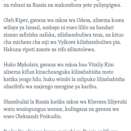
na rubani za Russia na makombora yote yaliyopigwa.
Oleh Kiper, gavana wa mkoa wa Odesa, alisema kuwa
wilaya ya Izmail, ambayo ni eneo lililo na bandari
zinazo safirisha nafaka, zilishambuliwa tena, na kituo
cha michezo cha mji wa Vylkove kilishambuliwa pia.
Hakuna ripoti zozote za vifo zilizotolewa.
Huko Mykolaiv, gavana wa mkoa huo Vitaliy Kim
alisema kifusi kinachoanguka kilisababisha moto
katika jengo hilo, huku wimbi la mlipuko lilisababisha
uharibifu wa majengo mengine ya karibu.
Shambulizi la Russia katika mkoa wa Kherson lilijeruhi
watu wasiopungua wanne, kulingana na gavana wa
eneo Oleksandr Prokudin.