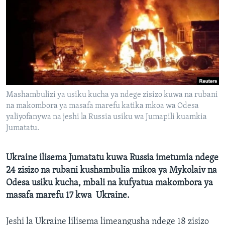
Mashambulizi ya usiku kucha ya ndege zisizo kuwa na rubani
na makombora ya masafa marefu katika mkoa wa Odesa
yaliyofanywa na jeshi la Russia usiku wa Jumapili kuamkia
Jumatatu.
Ukraine ilisema Jumatatu kuwa Russia imetumia ndege
24 zisizo na rubani kushambulia mikoa ya Mykolaiv na
Odesa usiku kucha, mbali na kufyatua makombora ya
masafa marefu 17 kwa Ukraine.
Jeshi la Ukraine lilisema limeangusha ndege 18 zisizo