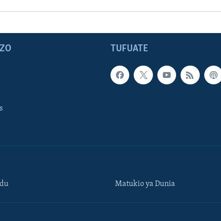
ZO
TUFUATE
s
ndu
Matukio ya Dunia