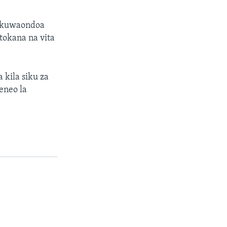
a kuwaondoa
okana na vita
a kila siku za
neo la