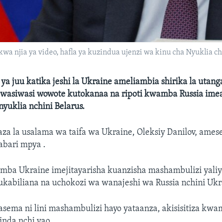
kwa njia ya video, hafla ya kuzindua ujenzi wa kinu cha Nyuklia c
 ya juu katika jeshi la Ukraine ameliambia shirika la utang
asiwasi wowote kutokanaa na ripoti kwamba Russia ime
nyuklia nchini Belarus.
aza la usalama wa taifa wa Ukraine, Oleksiy Danilov, am
habari mpya .
a Ukraine imejitayarisha kuanzisha mashambulizi yaliy
kabiliana na uchokozi wa wanajeshi wa Russia nchini Ukr
asema ni lini mashambulizi hayo yataanza, akisisitiza kw
inda nchi yao.