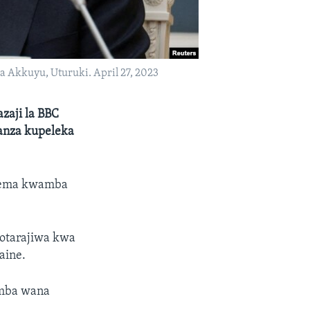
ha Akkuyu, Uturuki. April 27, 2023
azaji la BBC
anza kupeleka
esema kwamba
otarajiwa kwa
aine.
amba wana