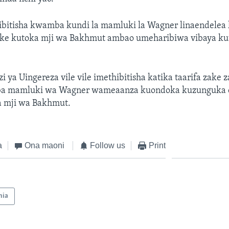
ibitisha kwamba kundi la mamluki la Wagner linaendele
ke kutoka mji wa Bakhmut ambao umeharibiwa vibaya kut
i ya Uingereza vile vile imethibitisha katika taarifa zake z
ba mamluki wa Wagner wameaanza kuondoka kuzunguka e
a mji wa Bakhmut.
a
Ona maoni
Follow us
Print
nia