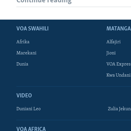
Continue reading
VOA SWAHILI
MATANGA
Afrika
Alfajiri
Marekani
Jioni
Dunia
VOA Expres
Kwa Undani
VIDEO
Duniani Leo
Zulia Jeku
VOA AFRICA