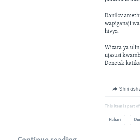
Danilov ameth
wapiganaji wa
hivyo.
Wizara ya ulinz
ujasusi kwam
Donetsk katik
Shirikish
This item is part of
Habari
Du