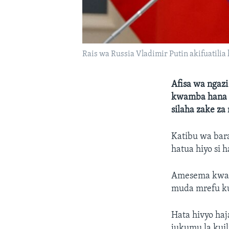
Rais wa Russia Vladimir Putin akifuatilia 
Afisa wa ngazi
kwamba hana w
silaha zake za 
Katibu wa bar
hatua hiyo si 
Amesema kwamb
muda mrefu ku
Hata hivyo haj
jukumu la kuil