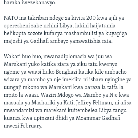
haraka iwezekanavyo.
NATO ina takriban ndege za kivita 200 kwa ajili ya
operesheni zake nchini Libya, lakini haijatumia
helikopta zozote kufanya mashambulizi ya kuyapiga
majeshi ya Gadhafi ambayo yanawatishia raia.
Wakati huo huo, mwanadiplomasia wa juu wa
Marekani yuko katika ziara ya siku tatu kwenye
ngome ya waasi huko Benghazi katika kile ambacho
wizara ya mambo ya nje imekiita ni ishara nyingine ya
uungaji mkono wa Marekani kwa baraza la taifa la
mpito la waasi. Waziri Mdogo wa Mambo ya Nje kwa
masuala ya Mashariki ya Kati, Jeffrey Feltman, ni afisa
mwandamizi wa marekani kuitembelea Libya tangu
kuanza kwa upinzani dhidi ya Moammar Gadhafi
mwezi February.